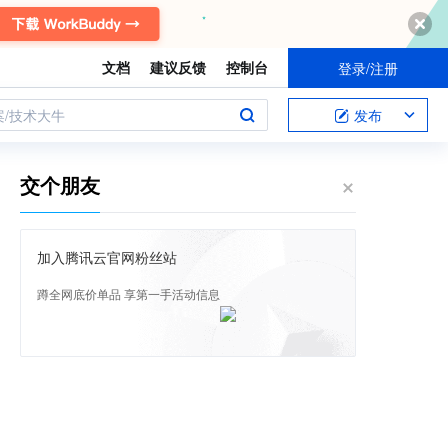
文档
建议反馈
控制台
登录/注册
案/技术大牛
发布
交个朋友
加入腾讯云官网粉丝站
蹲全网底价单品 享第一手活动信息