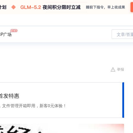
CP广场
文章/答
举报
et 首发特惠
，文件管理开箱即用，新客0元体验！