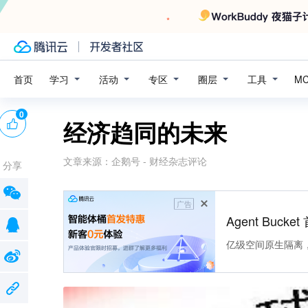
学习
活动
专区
圈层
工具
首页
M
0
经济趋同的未来
文章来源：
企鹅号 - 财经杂志评论
分享
广告
Agent Buck
亿级空间原生隔离