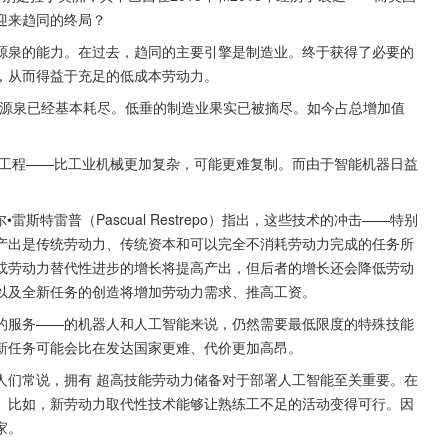
迎来趋同的终局？
源泉的能力。在过去，趋同的主要引擎是制造业。终于获得了必要的
，从而得益于充足的低成本劳动力。
”赶超的源泉已经基本耗尽。低垂的制造业果实已被摘尽。如今占总增加值
工程——比工业机械更加复杂，可能更难复制。而由于智能机器日益
尔•雷斯特雷普（Pascual Restrepo）指出，这些技术的冲击——特别
产出是传统劳动力、传统资本和可以完全不消耗劳动力完成的任务所
或劳动力替代性进步的增长将提高产出，但后者的增长还会降低劳动
以及全新任务的创造将增加劳动力需求、推高工资。
的服务——的机器人和人工智能来说，仍然需要最低限度的特殊技能
新任务可能会比在发达国家更难、代价更加高昂。
人们常说，拥有 超高技能劳动力储备对于部署人工智能至关重要。在
。比如，新劳动力取代性技术能够让熟练工不足的活动变得可行。因
家。