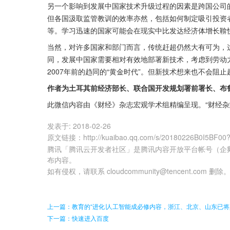
另一个影响到发展中国家技术升级过程的因素是跨国公司
但各国汲取监管教训的效率亦然，包括如何制定吸引投资
等。学习迅速的国家可能会在现实中比发达经济体增长鞥
当然，对许多国家和部门而言，传统赶超仍然大有可为，
同，发展中国家需要相对有效地部署新技术，考虑到劳动
2007年前的趋同的“黄金时代”。但新技术想来也不会阻
作者为土耳其前经济部长、联合国开发规划署前署长、布
此微信内容由《财经》杂志宏观学术组精编呈现。“财经杂志评论”
发表于:
2018-02-26
原文链接
：
http://kuaibao.qq.com/s/20180226B0I5BF00
腾讯「腾讯云开发者社区」是腾讯内容开放平台帐号（企
布内容。
如有侵权，请联系 cloudcommunity@tencent.com 删除
上一篇：教育的“进化∣人工智能成必修内容，浙江、北京、山东已
下一篇：快速进入百度