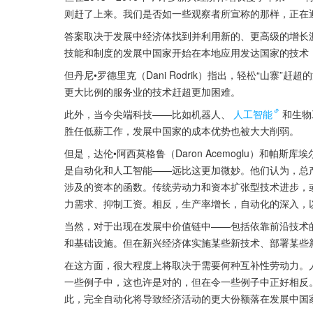
则赶了上来。我们是否如一些观察者所宣称的那样，正在
答案取决于发展中经济体找到并利用新的、更高级的增长
技能和制度的发展中国家开始在本地应用发达国家的技术
但丹尼•罗德里克（Dani Rodrik）指出，轻松“山寨
更大比例的服务业的技术赶超更加困难。
此外，当今尖端科技——比如机器人、
人工智能
和生物
胜任低薪工作，发展中国家的成本优势也被大大削弱。
但是，达伦•阿西莫格鲁（Daron Acemoglu）和帕斯库埃
是自动化和人工智能——远比这更加微妙。他们认为，总
涉及的资本的函数。传统劳动力和资本扩张型技术进步，
力需求、抑制工资。相反，生产率增长，自动化的深入，
当然，对于出现在发展中价值链中——包括依靠前沿技术
和基础设施。但在新兴经济体实施某些新技术、部署某些
在这方面，很大程度上将取决于需要何种互补性劳动力。
一些例子中，这也许是对的，但在令一些例子中正好相反
此，完全自动化将导致经济活动的更大份额落在发展中国