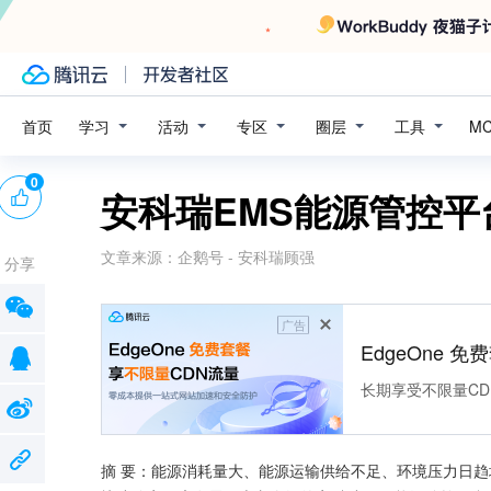
学习
活动
专区
圈层
工具
首页
M
0
安科瑞EMS能源管控
文章来源：
企鹅号 - 安科瑞顾强
分享
广告
EdgeOne 
长期享受不限量CD
摘 要：能源消耗量大、能源运输供给不足、环境压力日