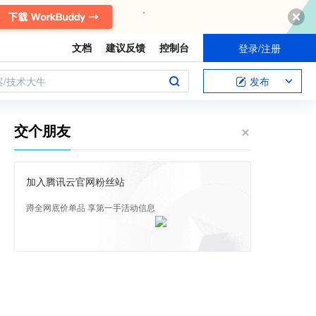
文档
建议反馈
控制台
登录/注册
案/技术大牛
发布
交个朋友
加入腾讯云官网粉丝站
蹲全网底价单品 享第一手活动信息