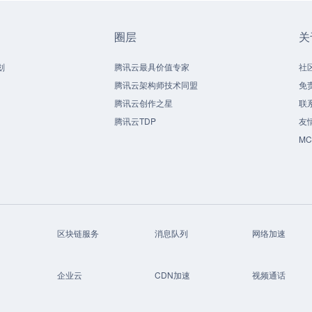
圈层
关
划
腾讯云最具价值专家
社
腾讯云架构师技术同盟
免
腾讯云创作之星
联
腾讯云TDP
友
M
区块链服务
消息队列
网络加速
企业云
CDN加速
视频通话