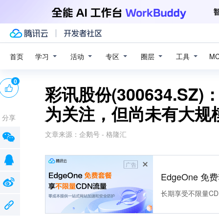
学习
活动
专区
圈层
工具
首页
M
0
彩讯股份(300634.
为关注，但尚未有大规
分享
文章来源：
企鹅号 - 格隆汇
广告
EdgeOne 
长期享受不限量CD