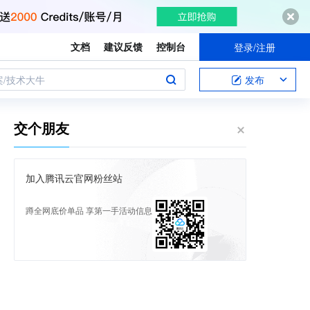
文档
建议反馈
控制台
登录/注册
案/技术大牛
发布
交个朋友
加入腾讯云官网粉丝站
蹲全网底价单品 享第一手活动信息