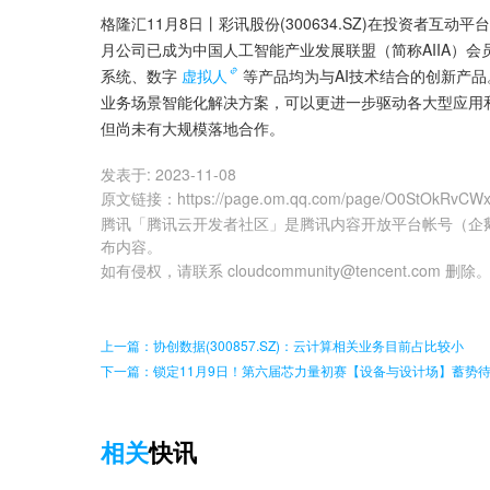
格隆汇11月8日丨彩讯股份(300634.SZ)在投资者互动
月公司已成为中国人工智能产业发展联盟（简称AIIA）会员单位
系统、数字
虚拟人
等产品均为与AI技术结合的创新产品。
业务场景智能化解决方案，可以更进一步驱动各大型应用和
但尚未有大规模落地合作。
发表于:
2023-11-08
原文链接
：
https://page.om.qq.com/page/O0StOkRvC
腾讯「腾讯云开发者社区」是腾讯内容开放平台帐号（企
布内容。
如有侵权，请联系 cloudcommunity@tencent.com 删除
上一篇：协创数据(300857.SZ)：云计算相关业务目前占比较小
下一篇：锁定11月9日！第六届芯力量初赛【设备与设计场】蓄势
相关
快讯