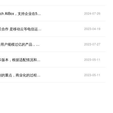
彩讯股份(300634.SZ)：结合彩讯一站式AI应用平台Rich AIBox，支持企业在5G消息应用中快速定制行业专属的AI能力
2024-07-26
彩讯股份（300634.SZ）：和移动云、联通云均有相关合作 是移动云等电信运营商国资云的核心供应商
2023-04-19
彩讯股份(300634.SZ)：参与建设和运营了运营商多个用户规模过亿的产品，服务超10亿终端消费用户
2023-07-27
彩讯股份（300634.SZ）：下一代智能邮箱会迭代很多版本，根据适配情况和需求可接入国内任意主流大模型
2023-05-11
彩讯股份（300634.SZ）：智能邮箱商业化是未来规划的重点，商业化的过程当中分为两个版本
2023-05-11