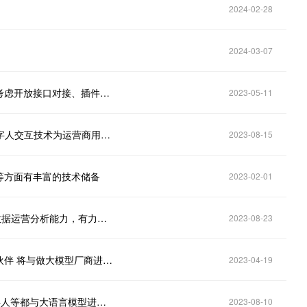
2024-02-28
2024-03-07
彩讯股份（300634.SZ）：未来产品可商用后预期可考虑开放接口对接、插件等形式实现功能对接
2023-05-11
彩讯股份(300634.SZ)：5G视频秘书是基于多模态数字人交互技术为运营商用户打造的重点产品，已在部分试点城市投入使用
2023-08-15
等方面有丰富的技术储备
2023-02-01
彩讯股份(300634.SZ)：积累了丰富的业务场景和大数据运营分析能力，有力支撑公司在数据要素产业链条中探索创新业务场景
2023-08-23
彩讯股份（300634.SZ）：是文心一言首批生态合作伙伴 将与做大模型厂商进行合作
2023-04-19
彩讯股份(300634.SZ)：正在研发的云盘AI管家，数字人等都与大语言模型进行了深度融合
2023-08-10