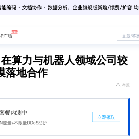
CP广场
文章/答
SZ)：在算力与机器人领域公司较
模落地合作
举报
免费套餐内测中
立即领取
N流量+不限量DDoS防护