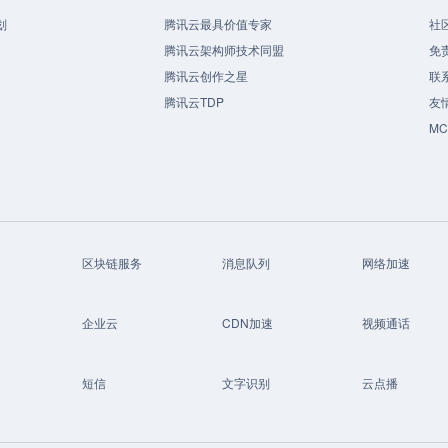
划
腾讯云最具价值专家
社
腾讯云架构师技术同盟
免
腾讯云创作之星
联
腾讯云TDP
友
M
区块链服务
消息队列
网络加速
企业云
CDN加速
视频通话
短信
文字识别
云点播