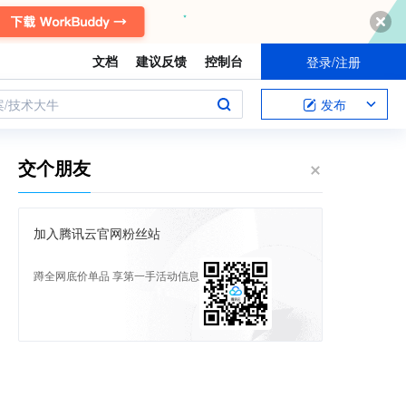
文档
建议反馈
控制台
登录/注册
案/技术大牛
发布
交个朋友
加入腾讯云官网粉丝站
蹲全网底价单品 享第一手活动信息