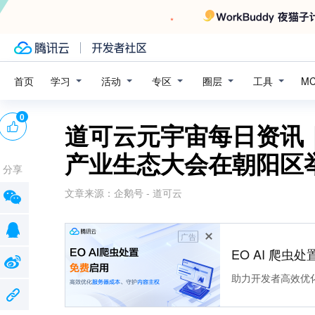
学习
活动
专区
圈层
工具
首页
M
0
道可云元宇宙每日资讯
产业生态大会在朝阳区
分享
文章来源：
企鹅号 - 道可云
广告
EO AI 爬虫
助力开发者高效优