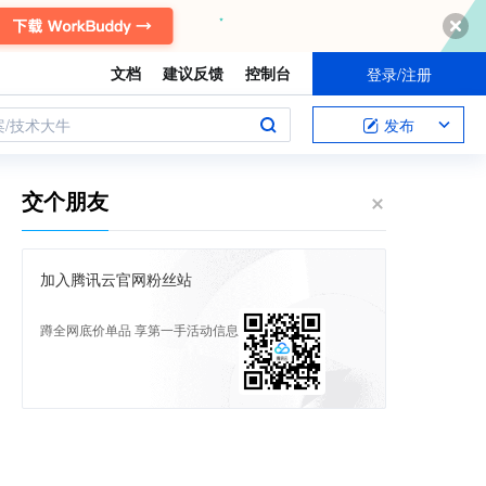
文档
建议反馈
控制台
登录/注册
案/技术大牛
发布
交个朋友
加入腾讯云官网粉丝站
蹲全网底价单品 享第一手活动信息