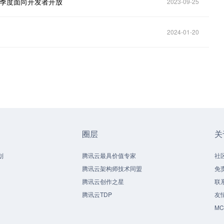
年一季度面向开发者开放
2023-09-25
2024-01-20
圈层
关
划
腾讯云最具价值专家
社
腾讯云架构师技术同盟
免
腾讯云创作之星
联
腾讯云TDP
友
M