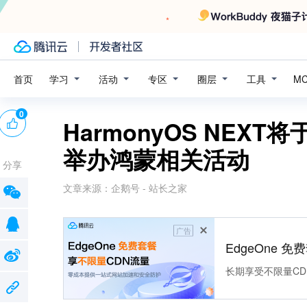
学习
活动
专区
圈层
工具
首页
M
0
HarmonyOS NEX
举办鸿蒙相关活动
分享
文章来源：
企鹅号 - 站长之家
广告
EdgeOne 
长期享受不限量CD