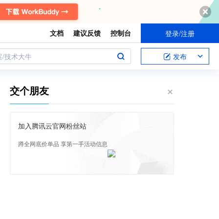
文档
建议反馈
控制台
登录/注册
案/技术大牛
发布
交个朋友
加入腾讯云官网粉丝站
蹲全网底价单品 享第一手活动信息