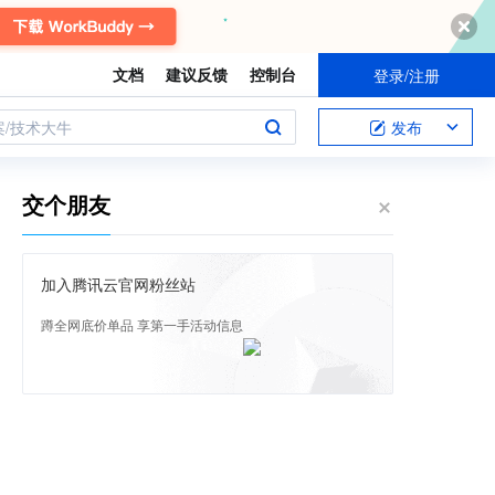
文档
建议反馈
控制台
登录/注册
案/技术大牛
发布
交个朋友
加入腾讯云官网粉丝站
蹲全网底价单品 享第一手活动信息