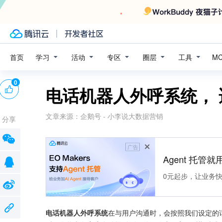
学习
活动
专区
圈层
工具
首页
M
0
电话机器人外呼系统，
文章来源：
企鹅号 - 小李说大数据营销
分享
广告
Agent 托管就用
0元起步，让业务快速拥
电话机器人外呼系统
在与用户沟通时，会按照我们设定的