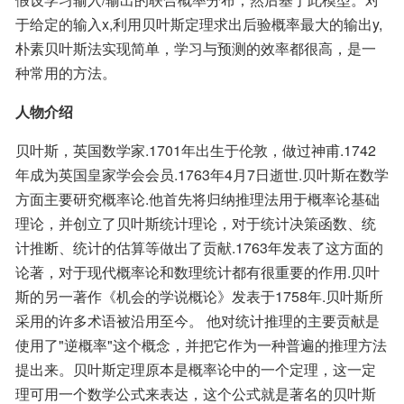
于给定的输入x,利用贝叶斯定理求出后验概率最大的输出y,
朴素贝叶斯法实现简单，学习与预测的效率都很高，是一
种常用的方法。
人物介绍
贝叶斯，英国数学家.1701年出生于伦敦，做过神甫.1742
年成为英国皇家学会会员.1763年4月7日逝世.贝叶斯在数学
方面主要研究概率论.他首先将归纳推理法用于概率论基础
理论，并创立了贝叶斯统计理论，对于统计决策函数、统
计推断、统计的估算等做出了贡献.1763年发表了这方面的
论著，对于现代概率论和数理统计都有很重要的作用.贝叶
斯的另一著作《机会的学说概论》发表于1758年.贝叶斯所
采用的许多术语被沿用至今。 他对统计推理的主要贡献是
使用了"逆概率"这个概念，并把它作为一种普遍的推理方法
提出来。贝叶斯定理原本是概率论中的一个定理，这一定
理可用一个数学公式来表达，这个公式就是著名的贝叶斯