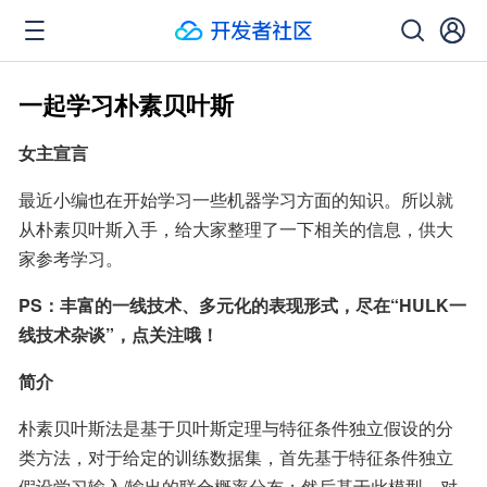
一起学习朴素贝叶斯
女主宣言
最近小编也在开始学习一些机器学习方面的知识。所以就
从朴素贝叶斯入手，给大家整理了一下相关的信息，供大
家参考学习。
PS：丰富的一线技术、多元化的表现形式，尽在“HULK一
线技术杂谈”，点关注哦！
简介
朴素贝叶斯法是基于贝叶斯定理与特征条件独立假设的分
类方法，对于给定的训练数据集，首先基于特征条件独立
假设学习输入/输出的联合概率分布；然后基于此模型。对