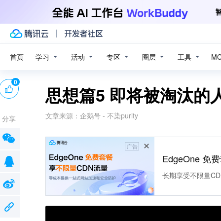
学习
活动
专区
圈层
工具
首页
M
0
思想篇5 即将被淘汰的
文章来源：
企鹅号 - 不染purity
分享
广告
EdgeOne 
长期享受不限量CD