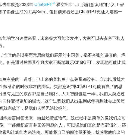
去年就是2023年
ChatGPT
横空出世，让我们意识到到了人工智
影像生成的工具Sora，但目前来看还是ChatGPT更让人震撼一
智能的学习速度来看，未来极大可能会发生，大家可以去参考下和人
西。
菜名，当时他是以字面意思给我们展示的中国菜，毫不夸张的讲真的一塌
。但是通过后面几个月大家不断地展示ChatGPT，发现他可能比我
和鱼有关的一道菜，但上来的菜和鱼一点关系都没有。自此以后我才
T报菜名的时候非常的类似。突然意识到ChatGPT可能有自己的思
对没有见过的东西都是自己脑补，人工智能也是一样，我们人类通过
片同样变得更加的强大。这个过程我们从出生到成年再到社会上阅历
时间就完成了，是我们人类无法比拟的。
可以组织语言回答出来，而且还带点语气。这已经不是简单的像我们之前
像一个能组织语言并回答问题的人，可以说他们真的是有逻辑的。还
搜索和计算能力来洗稿。可能我自己的阅读量不够，我感觉他给出的