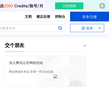
文档
建议反馈
控制台
登录/注册
案/技术大牛
发布
交个朋友
加入腾讯云官网粉丝站
蹲全网底价单品 享第一手活动信息