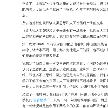
不多了，本来写的是没有思想的人即将被社会淘汰，但是从
能的强大，所以今年就改了下标题。今年年初的时候又出来了
点。
所以这篇我们就浅谈人类思想和人工智能所产生的交集。
很多人说人工智能和人类未来会有一场战争，从现在人工
工智能相关的科幻电影，我们这篇的重点讲思想层面的东
第一次对ChatGPT有较深的印象是他给我们中国菜报
糊涂，让大家不屑一顾，都以为他是人工智障，也不过如此
们想象的要厉害很多很多。
我想到了我自己第一次吃鱼香肉丝这道菜，当时以为这是
认识了鱼香肉丝、鱼香茄子这两道菜。这和第一次ChatGP
维，即使谈不上思维，至少他还是有自己的逻辑的。我们
学习了解了未知的东西，人工智能通过不断地吃书，吃图
一番，大约要二三十年的时间，但是ChatGPT几个月的
又过了一段时间，看到我们问ChatGPT问题，他不仅
手机的
语音助手
，只能一句一句回答简单的问题，而是
有一种情况就是他套用了网络上的答案，依靠自己强大的