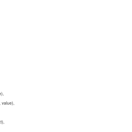
e),
", value),
xt),