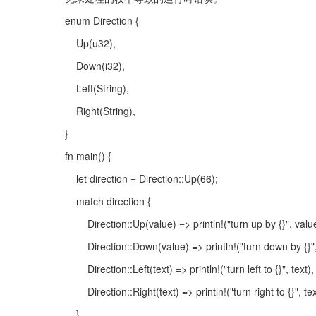
enum Direction {
    Up(u32),
    Down(i32),
    Left(String),
    Right(String),
}
fn main() {
    let direction = Direction::Up(66);
    match direction {
        Direction::Up(value) => println!("turn up by {}", valu
        Direction::Down(value) => println!("turn down by {}
        Direction::Left(text) => println!("turn left to {}", text),
        Direction::Right(text) => println!("turn right to {}", te
    }