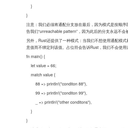
    }
}
注意：我们必须将通配分支放在最后，因为模式是按顺序匹
告我们“unreachable pattern”，因为此后的分支永远
另外，Rust还提供了一种模式：当我们不想使用通配模
意值而不绑定到该值。占位符会告诉Rust，我们不会使用
fn main() {
    let value = 66;
    match value {
        88 => println!("conditon 88"),
        99 => println!("conditon 99"),
        _ => println!("other conditons"),
    }
}