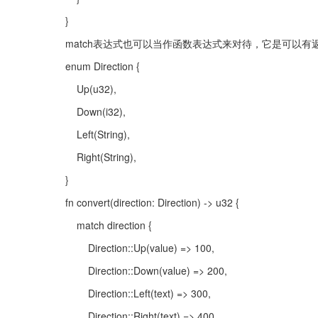
}
match表达式也可以当作函数表达式来对待，它是可以
enum Direction {
    Up(u32),
    Down(i32),
    Left(String),
    Right(String),
}
fn convert(direction: Direction) -> u32 {
    match direction {
        Direction::Up(value) => 100,
        Direction::Down(value) => 200,
        Direction::Left(text) => 300,
        Direction::Right(text) => 400,