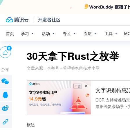
学习
活动
专区
圈层
工具
首页
M
0
30天拿下Rust之枚举
文章来源：
企鹅号 - 希望睿智的技术小屋
分享
广告
文字识别特惠
OCR 支持标准
票据等复杂场景下
靠
概述