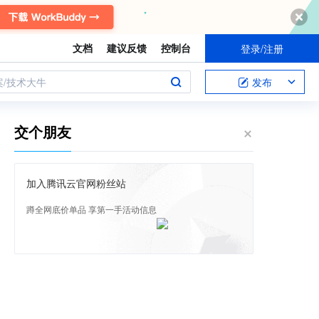
文档
建议反馈
控制台
登录/注册
案/技术大牛
发布
交个朋友
加入腾讯云官网粉丝站
蹲全网底价单品 享第一手活动信息