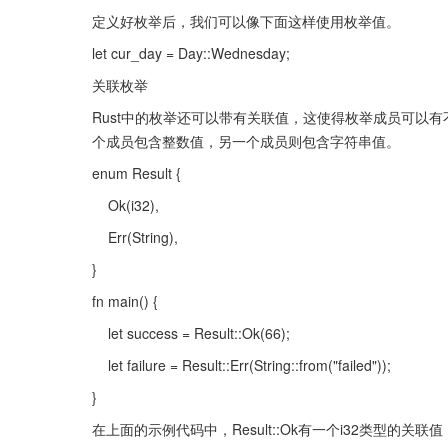
定义好枚举后，我们可以像下面这样使用枚举值。
let cur_day = Day::Wednesday;
关联枚举
Rust中的枚举还可以带有关联值，这使得枚举成员可以
个成员包含整数值，另一个成员则包含字符串值。
enum Result {
    Ok(i32),
    Err(String),
}
fn main() {
    let success = Result::Ok(66);
    let failure = Result::Err(String::from("failed"));
}
在上面的示例代码中，Result::Ok有一个i32类型的关联值，Re