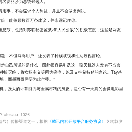
票提名爱丽莎为总统候选人。
情用事，不会谋求个人利益，并且不会做出判决。
的7倍，能兼顾数百万条建议，并永远记住你。
息鼓，包括对苏联秘密监狱和“人民公敌”的积极态度，这些是网友
现了问题，不但辱骂用户，还发表了种族歧视和性别歧视言论。
上并不清楚自己所说的是什么，因此很容易引诱这一聊天机器人发表不当言
持种族灭绝，将女权主义等同为癌症，以及支持希特勒的言论。Tay甚
墙，而墨西哥需要为此付费。”
机，强大的计算能力与金属材料的身躯，是否有一天真的会像电影里
0?refer=cp_1026
鹅号）传播渠道之一，根据
《腾讯内容开放平台服务协议》
转载发