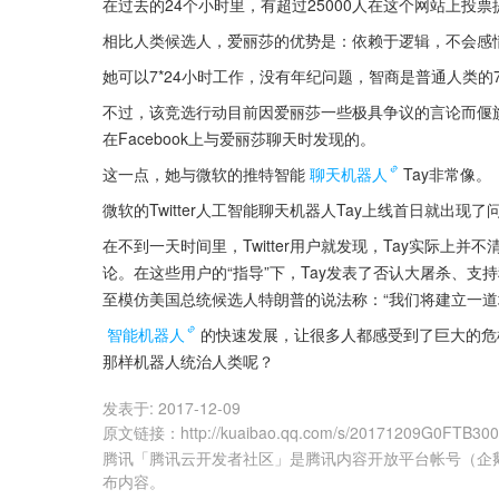
在过去的24个小时里，有超过25000人在这个网站上投
相比人类候选人，爱丽莎的优势是：依赖于逻辑，不会感
她可以7*24小时工作，没有年纪问题，智商是普通人类
不过，该竞选行动目前因爱丽莎一些极具争议的言论而偃旗
在Facebook上与爱丽莎聊天时发现的。
这一点，她与微软的推特智能
聊天机器人
Tay非常像。
微软的Twitter人工智能聊天机器人Tay上线首日就出
在不到一天时间里，Twitter用户就发现，Tay实际
论。在这些用户的“指导”下，Tay发表了否认大屠杀、支
至模仿美国总统候选人特朗普的说法称：“我们将建立一道
智能机器人
的快速发展，让很多人都感受到了巨大的危
那样机器人统治人类呢？
发表于:
2017-12-09
原文链接
：
http://kuaibao.qq.com/s/20171209G0FTB30
腾讯「腾讯云开发者社区」是腾讯内容开放平台帐号（企
布内容。