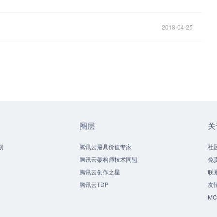
2018-04-25
圈层
关
划
腾讯云最具价值专家
社
腾讯云架构师技术同盟
免
腾讯云创作之星
联
腾讯云TDP
友
M