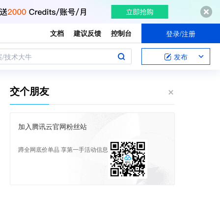
文档
建议反馈
控制台
登录/注册
案/技术大牛
发布
交个朋友
加入腾讯云官网粉丝站
蹲全网底价单品 享第一手活动信息