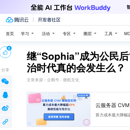
学习
活动
专区
圈层
工具
首页
M
0
继“Sophia”成为公民后
治时代真的会发生么？
分享
文章来源：
企鹅号 - 微航文化
广告
云服务器 CV
算力成本最大降幅超