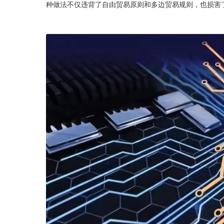
种做法不仅违背了自由贸易原则和多边贸易规则，也损害