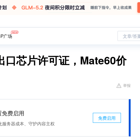
CP广场
文章/答
口芯片许可证，Mate60价
举报
处置免费启用
免费启用
化服务器成本、守护内容主权