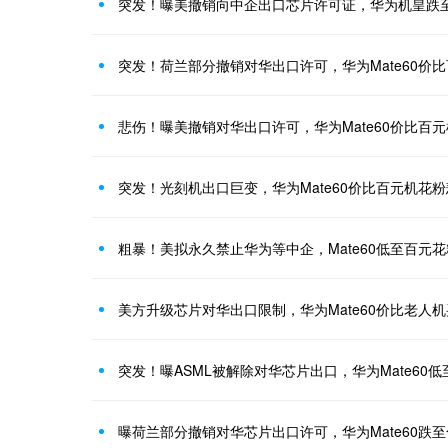
突发！曝美撤销向中企出口芯片许可证，华为机皇跌
突发！荷兰部分撤销对华出口许可，华为Mate60价
悲伤！曝美撤销对华出口许可，华为Mate60价比百
突发！光刻机出口巨变，华为Mate60价比百元机花
粗暴！美拟永久禁止华为等中企，Mate60低至百元
美方升级芯片对华出口限制，华为Mate60价比老人
突发！曝ASML被解除对华芯片出口，华为Mate60
曝荷兰部分撤销对华芯片出口许可，华为Mate60跌