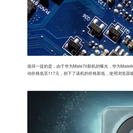
值得一提的是，由于华为Mate70新机的曝光，华为Mate60
动价格低至117元，创下了该机的价格新低，使用浏览器输入9