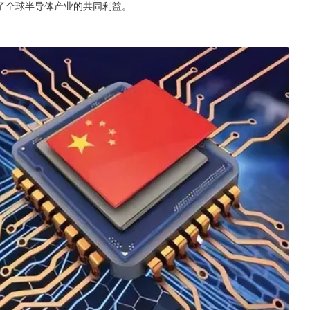
了全球半导体产业的共同利益。