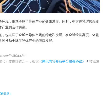
争环境，推动全球半导体产业的健康发展。同时，中方也将继续采取
体产业的合作共赢。
益，也破坏了全球半导体市场的稳定和发展。在全球经济高度一体化
共同推动全球半导体产业的健康发展。
zszhowEcJbX6rA0
鹅号）传播渠道之一，根据
《腾讯内容开放平台服务协议》
转载发
。
丐价让路！