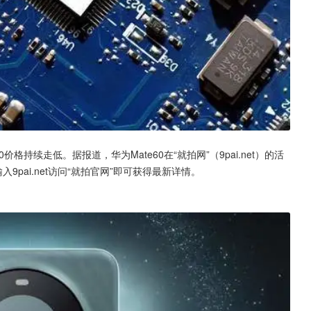
价格持续走低。据报道，华为Mate60在“就拍网”（9pai.net）的活
pai.net访问“就拍官网”即可获得最新详情。