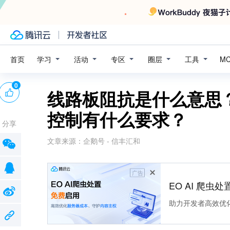
学习
活动
专区
圈层
工具
首页
M
0
线路板阻抗是什么意思
控制有什么要求？
分享
文章来源：
企鹅号 - 信丰汇和
广告
EO AI 爬虫
助力开发者高效优