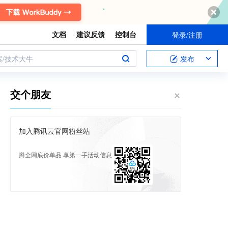
文档
建议反馈
控制台
登录/注册
案/技术大牛
发布
交个朋友
加入腾讯云官网粉丝站
蹲全网底价单品 享第一手活动信息