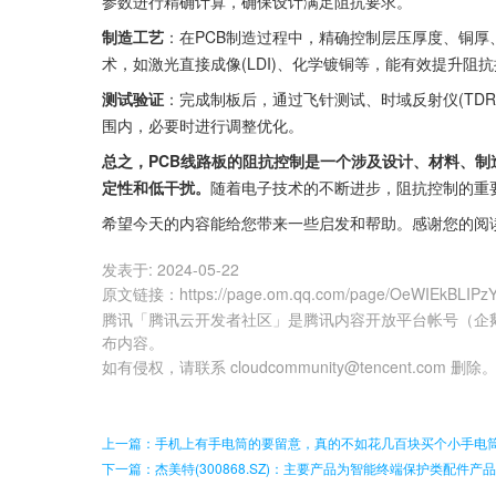
参数进行精确计算，确保设计满足阻抗要求。
制造工艺
：在PCB制造过程中，精确控制层压厚度、铜
术，如激光直接成像(LDI)、化学镀铜等，能有效提升阻
测试验证
：完成制板后，通过飞针测试、时域反射仪(TD
围内，必要时进行调整优化。
总之，PCB线路板的阻抗控制是一个涉及设计、材料、
定性和低干扰。
随着电子技术的不断进步，阻抗控制的重
希望今天的内容能给您带来一些启发和帮助。感谢您的阅
发表于:
2024-05-22
原文链接
：
https://page.om.qq.com/page/OeWIEkBLIP
腾讯「腾讯云开发者社区」是腾讯内容开放平台帐号（企
布内容。
如有侵权，请联系 cloudcommunity@tencent.com 删除
上一篇：手机上有手电筒的要留意，真的不如花几百块买个小手电
下一篇：杰美特(300868.SZ)：主要产品为智能终端保护类配件产品