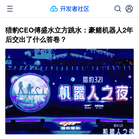
猎豹CEO傅盛水立方跳水：豪赌机器人2年
后交出了什么答卷？