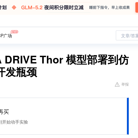
CP广场
文章/答
 DRIVE Thor 模型部署到仿
开发瓶颈
举报
再买
刻开始动手实验