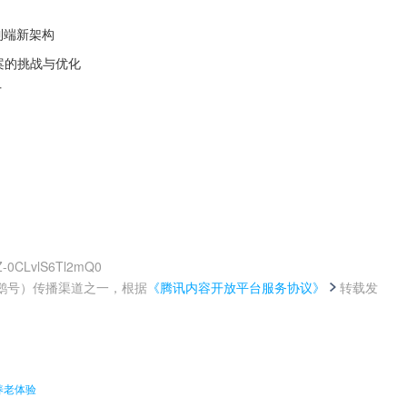
 端到端新架构
 方案的挑战与优化
厂
Z-0CLvlS6Tl2mQ0
鹅号）传播渠道之一，根据
《腾讯内容开放平台服务协议》
转载发
。
养老体验