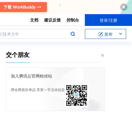
文档
建议反馈
控制台
登录/注册
案/技术大牛
发布
交个朋友
加入腾讯云官网粉丝站
蹲全网底价单品 享第一手活动信息