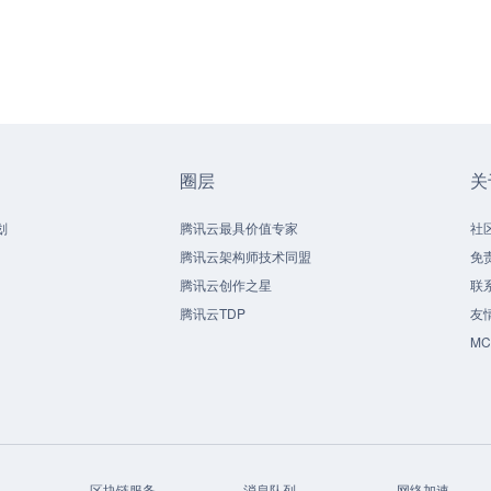
圈层
关
划
腾讯云最具价值专家
社
腾讯云架构师技术同盟
免
腾讯云创作之星
联
腾讯云TDP
友
M
区块链服务
消息队列
网络加速