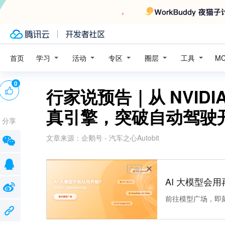
学习
活动
专区
圈层
工具
首页
M
0
行家说预告｜从 NVIDIA
真引擎，突破自动驾驶
分享
文章来源：
企鹅号 - 汽车之心Autobit
广告
AI 大模型会用
前往模型广场，即