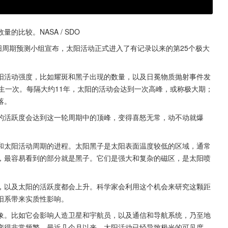
比较。NASA / SDO
际太阳周期预测小组宣布，太阳活动正式进入了有记录以来的第25个极大
阳活动强度，比如耀斑和黑子出现的数量，以及日冕物质抛射事件发
生一次。每隔大约11年，太阳的活动会达到一次高峰，或称极大期；
落。
的活跃度会达到这一轮周期中的顶峰，变得喜怒无常，动不动就爆
和太阳活动周期的进程。太阳黑子是太阳表面温度较低的区域，通常
，最容易看到的部分就是黑子。它们是强大和复杂的磁区，是太阳喷
，以及太阳的活跃度都会上升。科学家会利用这个机会来研究这颗距
阳系带来实质性影响。
象。比如它会影响人造卫星和宇航员，以及通信和导航系统，乃至地
变得非常频繁。最近几个月以来，太阳活动已经导致极光的可见度，