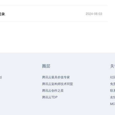
迹象
2024-08-03
圈层
关
划
腾讯云最具价值专家
社
腾讯云架构师技术同盟
免
腾讯云创作之星
联
腾讯云TDP
友
M