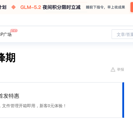
CP广场
文章/答
峰期
举报
et 首发特惠
，文件管理开箱即用，新客0元体验！