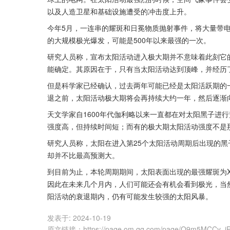
以及人造卫星和基础设施遭受的冲击度上升。
今年5月，一连串的耀斑和日冕物质抛射事件，将大量带电
的大规模极光爆发，可能是500年以来最强的一次。
研究人员称，宣布太阳活动进入极大期并不意味着此刻它
能确定。其原因在于，只有当太阳活动达到顶峰，并经历
但是科学家已经确认，过去两年可能已经是太阳活跃期的
退之前，太阳活动极大期将会再持续大约一年，然后逐渐
天文学家自1600年代伽利略以来一直都在对太阳黑子进
强度高，但持续时间短；而有的极大期太阳活动强度不是
研究人员称，太阳在进入第25个太阳活动周期后出现的
却并不比最高预测大。
到目前为止，本轮周期期间，太阳表面出现的最强耀斑为X
因此在未来几个月内，人们可能还会有机会看到极光，当
阳活动的衰退期内，仍有可能发生较强的太阳风暴。
发表于:
2024-10-19
原文链接
：
https://page.om.qq.com/page/O9m5MCCy_