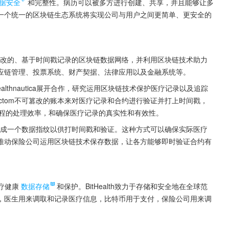
据安全
和完整性。病历可以被多方进行创建、共享，并且能够让多
一个统一的区块链生态系统将实现公司与用户之间更简单、更安全的
可更改的、基于时间戳记录的区块链数据网络，并利用区块链技术助力
应链管理、投票系统、财产契据、法律应用以及金融系统等。
ealthnautica展开合作，研究运用区块链技术保护医疗记录以及追踪
ctom不可篡改的账本来对医疗记录和合约进行验证并打上时间戳，
赔偿流程的处理效率，和确保医疗记录的真实性和有效性。
后生成一个数据指纹以供打时间戳和验证。这种方式可以确保实际医疗
推动保险公司运用区块链技术保存数据，让各方能够即时验证合约有
医疗健康
数据存储
和保护。BitHealth致力于存储和安全地在全球范
，医生用来调取和记录医疗信息，比特币用于支付，保险公司用来调