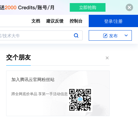
文档
建议反馈
控制台
登录/注册
案/技术大牛
发布
交个朋友
加入腾讯云官网粉丝站
蹲全网底价单品 享第一手活动信息