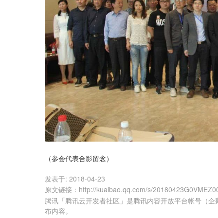
（参会代表合影留念）
发表于:
2018-04-23
原文链接
：
http://kuaibao.qq.com/s/20180423G0VMEZ0
腾讯「腾讯云开发者社区」是腾讯内容开放平台帐号（企
布内容。