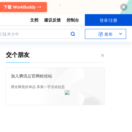
文档
建议反馈
控制台
登录/注册
案/技术大牛
发布
交个朋友
加入腾讯云官网粉丝站
蹲全网底价单品 享第一手活动信息