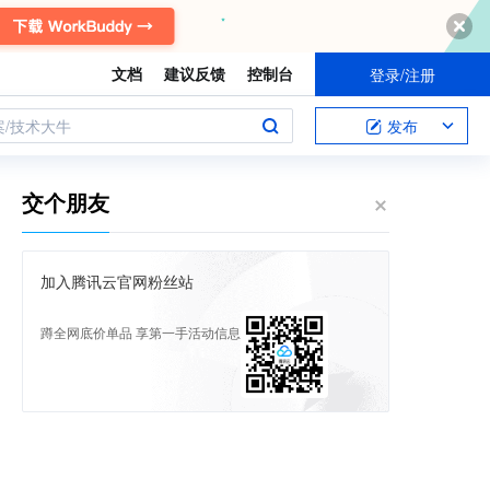
文档
建议反馈
控制台
登录/注册
案/技术大牛
发布
交个朋友
加入腾讯云官网粉丝站
蹲全网底价单品 享第一手活动信息