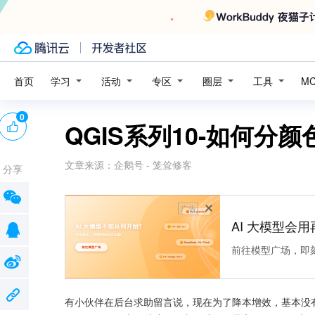
学习
活动
专区
圈层
工具
首页
M
0
QGIS系列10-如何分
文章来源：
企鹅号 - 笼耸修客
分享
广告
AI 大模型会用
前往模型广场，即
有小伙伴在后台求助留言说，现在为了降本增效，基本没