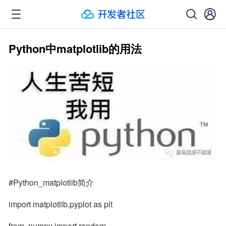
Python中matplotlib的用法
#Python_matplotlib简介
import matplotlib.pyplot as plt
from  numpy import random