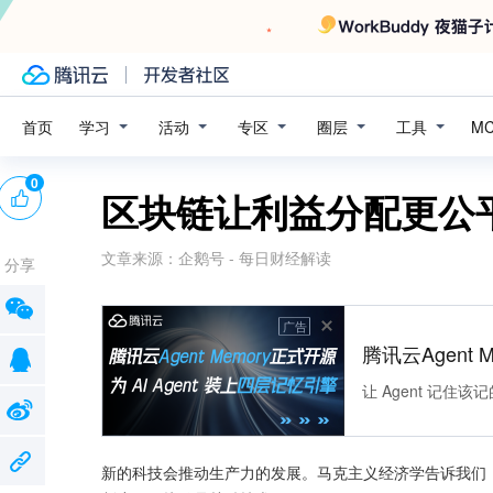
学习
活动
专区
圈层
工具
首页
M
0
区块链让利益分配更公
文章来源：
企鹅号 - 每日财经解读
分享
广告
腾讯云Agent 
让 Agent 记
新的科技会推动生产力的发展。马克主义经济学告诉我们