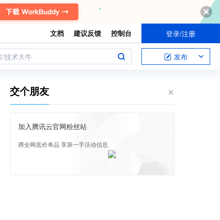
文档
建议反馈
控制台
登录/注册
案/技术大牛
发布
交个朋友
加入腾讯云官网粉丝站
蹲全网底价单品 享第一手活动信息