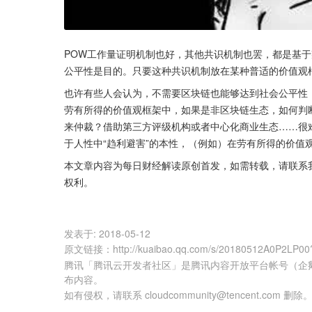
POW工作量证明机制也好，其他共识机制也罢，都是基
公平性是目的。只要这种共识机制放在某种普适的价值观
也许有些人会认为，不需要区块链也能够达到社会公平性
劳有所得的价值观框架中，如果是非区块链生态，如何判断是
来仲裁？借助第三方评级机构或者中心化商业生态……很
于人性中“趋利避害”的本性，（例如）在劳有所得的价值
本文章内容为每日财经解读原创首发，如需转载，请联系
权利。
发表于:
2018-05-12
原文链接
：
http://kuaibao.qq.com/s/20180512A0P2LP00
腾讯「腾讯云开发者社区」是腾讯内容开放平台帐号（企
布内容。
如有侵权，请联系 cloudcommunity@tencent.com 删除