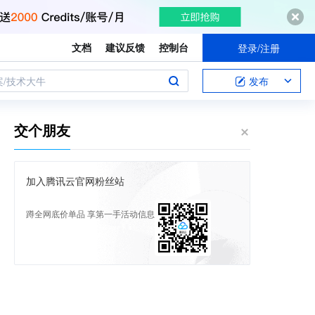
文档
建议反馈
控制台
登录/注册
案/技术大牛
发布
交个朋友
加入腾讯云官网粉丝站
蹲全网底价单品 享第一手活动信息