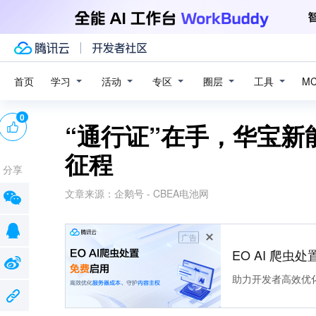
学习
活动
专区
圈层
工具
首页
M
0
“通行证”在手，华宝
征程
分享
文章来源：
企鹅号 - CBEA电池网
广告
EO AI 爬虫
助力开发者高效优