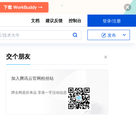
文档
建议反馈
控制台
登录/注册
案/技术大牛
发布
交个朋友
加入腾讯云官网粉丝站
蹲全网底价单品 享第一手活动信息