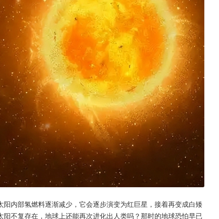
太阳内部氢燃料逐渐减少，它会逐步演变为红巨星，接着再变成白矮
太阳不复存在，地球上还能再次进化出人类吗？那时的地球恐怕早已