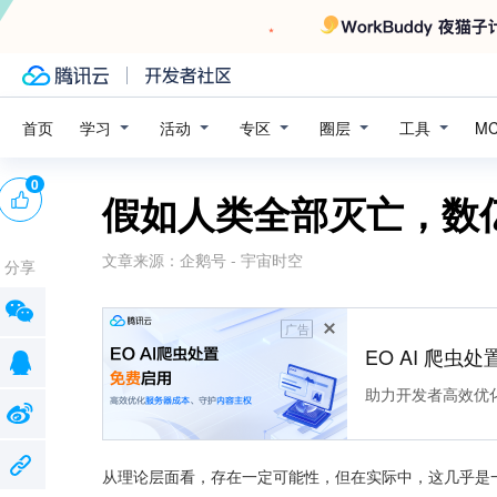
学习
活动
专区
圈层
工具
首页
M
0
假如人类全部灭亡，数
文章来源：
企鹅号 - 宇宙时空
分享
广告
EO AI 爬虫
助力开发者高效优
从理论层面看，存在一定可能性，但在实际中，这几乎是