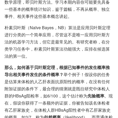
数学原理，即贝叶斯方法。学习本期内容你可能要先具备
一些基本的概率统计知识，鉴于篇幅，不再从概率、独立
事件、相关事件这些基本概念讲起。
朴素贝叶斯（Naïve Bayes，NB）算法是应用贝叶斯定理
进行分类的一个简单应用，尽管这不是唯一应用贝叶斯方
法的机器学习方法，但它是最常见的。有研究者称，在分
类学习任务中，朴素贝叶斯算法功能强大，应排在候选算
法的第一位。
那么，如何基于贝叶斯定理，根据已知事件的发生概率推
导出相关事件发生的条件概率？
举个例子！假设你的任务
是估算来体检的人乙肝表面抗原阳性的概率，在没有任何
附加证据的条件下，最合理的猜测就是既往研究中体检人
群的HBsAg阳检率，如6/100，这个估计称为
先验概率
。现
在，假设你获得了一条额外的证据，你被告知该名体检者
有乙肝家族史，在体检人群HBsAg阳性者中有乙肝家族史
的概率，如3/7，称为
似然概率
（likelihood），而普通体检