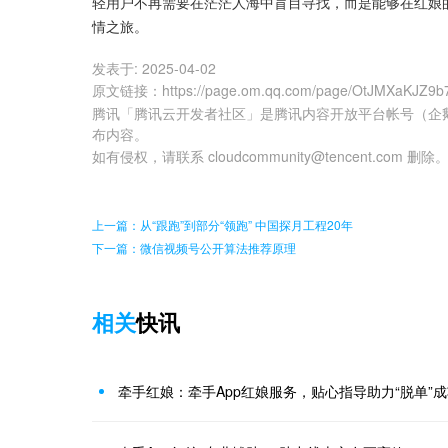
轻用户不再需要在茫茫人海中盲目寻找，而是能够在红娘
情之旅。
发表于:
2025-04-02
原文链接
：
https://page.om.qq.com/page/OtJMXaKJZ9
腾讯「腾讯云开发者社区」是腾讯内容开放平台帐号（企
布内容。
如有侵权，请联系 cloudcommunity@tencent.com 删除
上一篇：从“跟跑”到部分“领跑” 中国探月工程20年
下一篇：微信视频号公开算法推荐原理
相关
快讯
牵手红娘：牵手App红娘服务，贴心指导助力“脱单”