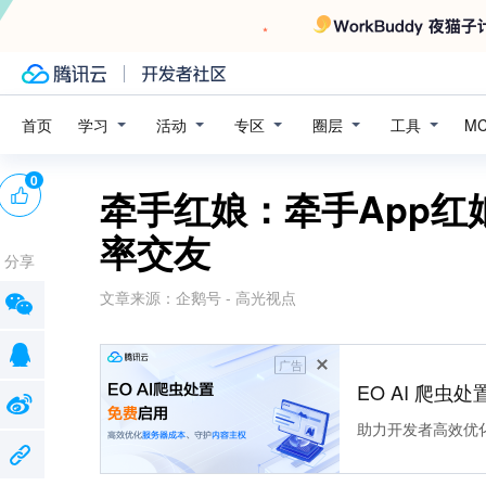
学习
活动
专区
圈层
工具
首页
M
0
牵手红娘：牵手App
率交友
分享
文章来源：
企鹅号 - 高光视点
广告
EO AI 爬虫
助力开发者高效优