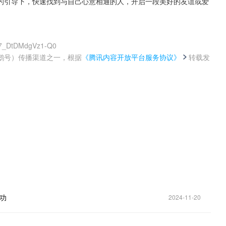
的引导下，快速找到与自己心意相通的人，开启一段美好的友谊或爱
b7_DtDMdgVz1-Q0
鹅号）传播渠道之一，根据
《腾讯内容开放平台服务协议》
转载发
。
成功
2024-11-20