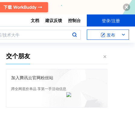
文档
建议反馈
控制台
登录/注册
案/技术大牛
发布
交个朋友
加入腾讯云官网粉丝站
蹲全网底价单品 享第一手活动信息