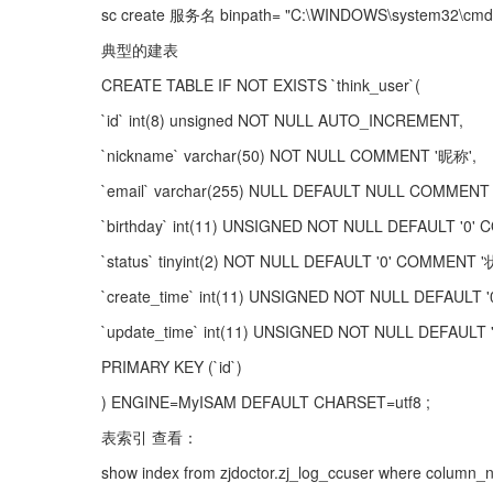
sc create 服务名 binpath= "C:\WINDOWS\system32\cm
典型的建表
CREATE TABLE IF NOT EXISTS `think_user`(
`id` int(8) unsigned NOT NULL AUTO_INCREMENT,
`nickname` varchar(50) NOT NULL COMMENT '昵称',
`email` varchar(255) NULL DEFAULT NULL COMMENT
`birthday` int(11) UNSIGNED NOT NULL DEFAULT '0'
`status` tinyint(2) NOT NULL DEFAULT '0' COMMENT '
`create_time` int(11) UNSIGNED NOT NULL DEFAUL
`update_time` int(11) UNSIGNED NOT NULL DEFAUL
PRIMARY KEY (`id`)
) ENGINE=MyISAM DEFAULT CHARSET=utf8 ;
表索引 查看：
show index from zjdoctor.zj_log_ccuser where column_