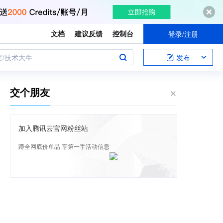
文档
建议反馈
控制台
登录/注册
案/技术大牛
发布
交个朋友
加入腾讯云官网粉丝站
蹲全网底价单品 享第一手活动信息