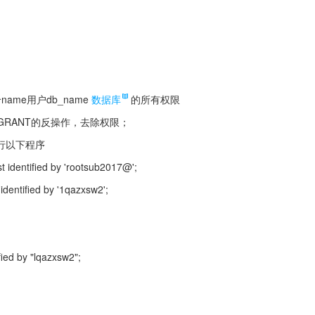
/给name用户db_name
数据库
的所有权限
　　　//GRANT的反操作，去除权限；
行以下程序
t identified by 'rootsub2017@';
identified by '1qazxsw2';
fied by "lqazxsw2";