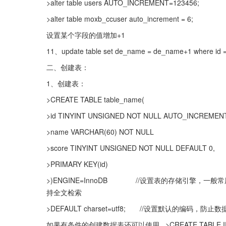
>alter table users AUTO_INCREMENT=123456;
>alter table moxb_ccuser auto_increment = 6;
设置某个字段的值增加+1
11、update table set de_name = de_name+1 where id =
二、创建表：
1、创建表：
>CREATE TABLE table_name(
>id TINYINT UNSIGNED NOT NULL AUTO_
>name VARCHAR(60) NOT NULL
>score TINYINT UNSIGNED NOT NULL DEFAULT
>PRIMARY KEY(id)
>)ENGINE=InnoDB　　　　//设置表的存储引擎，一般常
持全文检索
>DEFAULT charset=utf8;　　//设置默认的编码，防
如果有条件的创建数据表还可以使用   >CREATE TABLE IF NOT E