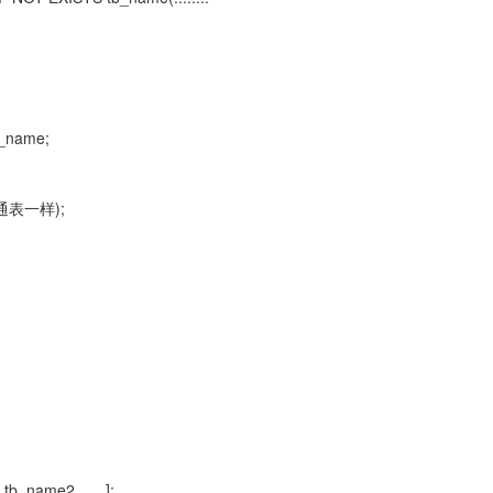
_name;
普通表一样);
b_name2.......];