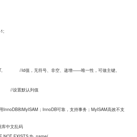
1;
INCREMENT,　　　　//id值，无符号、非空、递增——唯一性，可做主键。
 0,　　　　//设置默认列值
用InnoDB和MyISAM；InnoDB可靠，支持事务；MyISAM高效不支
止数据库中文乱码
XISTS tb_name(........