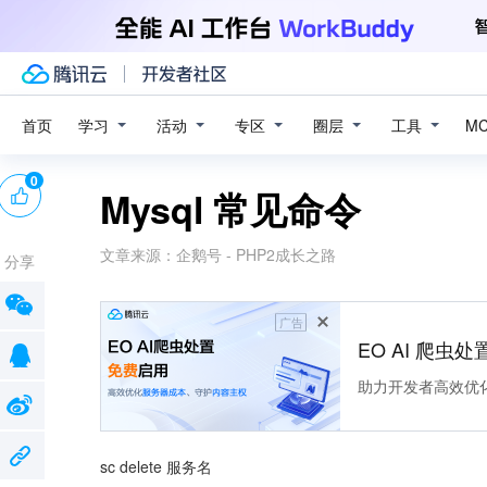
学习
活动
专区
圈层
工具
首页
M
0
Mysql 常见命令
文章来源：
企鹅号 - PHP2成长之路
分享
广告
EO AI 爬虫
助力开发者高效优
sc delete 服务名