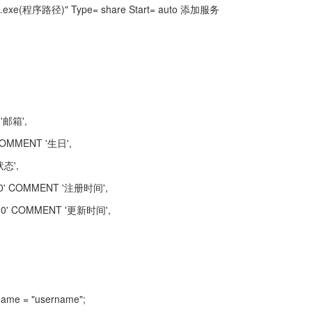
d.exe(程序路径)" Type= share Start= auto 添加服务
 '邮箱',
 COMMENT '生日',
状态',
T '0' COMMENT '注册时间',
T '0' COMMENT '更新时间',
name = "username";