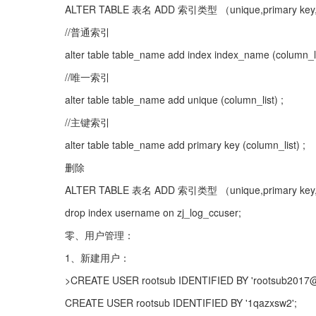
ALTER TABLE 表名 ADD 索引类型 （unique,primary key
//普通索引
alter table table_name add index index_name (column_li
//唯一索引
alter table table_name add unique (column_list) ;
//主键索引
alter table table_name add primary key (column_list) ;
删除
ALTER TABLE 表名 ADD 索引类型 （unique,primary key
drop index username on zj_log_ccuser;
零、用户管理：
1、新建用户：
>CREATE USER rootsub IDENTIFIED BY 'rootsub2017@
CREATE USER rootsub IDENTIFIED BY '1qazxsw2';