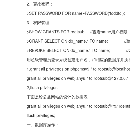
2、更改密码：
>SET PASSWORD FOR name=PASSWORD('fdddfd');
3、权限管理
>SHOW GRANTS FOR rootsub;    //查看name用户权限
>GRANT SELECT ON db_name.* TO name;　　　　/
>REVOKE SELECT ON db_name.* TO name;　
用超级管理员登录系统创建用户名，和相应的数据库并执
1,grant all privileges on phpcmsv9.* to rootsub@localhos
grant all privileges on webjianyu.* to rootsub@127.0.0.1 
2,flush privileges;
下面是给公益网站的设计的数据表
grant all privileges on webjianyu.* to rootsub@"%" identi
flush privileges;
一、数据库操作：