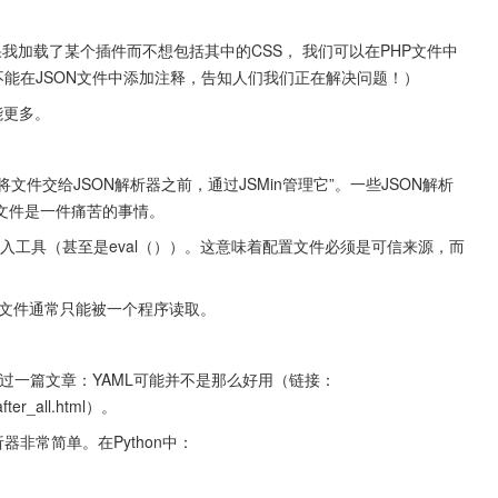
题。如果我加载了某个插件而不想包括其中的CSS， 我们可以在PHP文件中
不能在JSON文件中添加注释，告知人们我们正在解决问题！）
能更多。
”是“在将文件交给JSON解析器之前，通过JSMin管理它”。一些JSON解析
文件是一件痛苦的事情。
何语言的代码导入工具（甚至是eval（））。这意味着配置文件必须是可信来源，而
置文件通常只能被一个程序读取。
门写过一篇文章：YAML可能并不是那么好用（链接：
after_all.html）。
非常简单。在Python中：