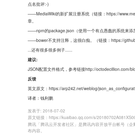
点名批评:-)
——MediaWiki的新扩展注册系统（链接：https://www.mediawi
章。
——npm的package.json（使用一个有点愚蠢的系统来添加注释）。（
——bower不支持注释，这很白痴。（链接：https://github.com
...还有很多很多例子......
建议:
JSON配置文件格式，参考链接http://octodecillion.com/blog/js
反馈
英文原文：https://arp242.net/weblog/json_as_configurati
译者：钱利鹏
发表于:
2018-07-02
原文链接
：
https://kuaibao.qq.com/s/20180702A081XS0
腾讯「腾讯云开发者社区」是腾讯内容开放平台帐号（企
布内容。