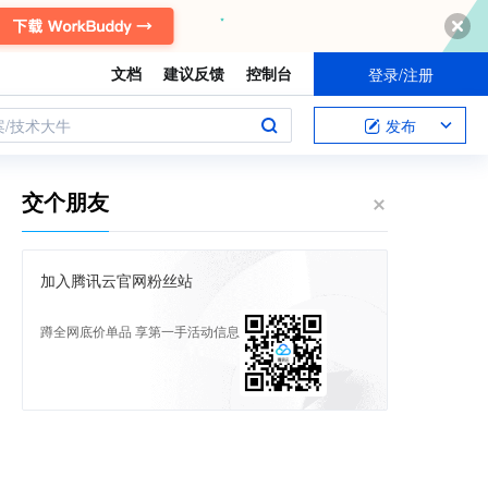
文档
建议反馈
控制台
登录/注册
案/技术大牛
发布
交个朋友
加入腾讯云官网粉丝站
蹲全网底价单品 享第一手活动信息