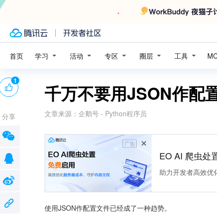
学习
活动
专区
圈层
工具
首页
M
1
千万不要用JSON作配
文章来源：
企鹅号 - Python程序员
分享
广告
EO AI 爬虫
助力开发者高效优
使用JSON作配置文件已经成了一种趋势。