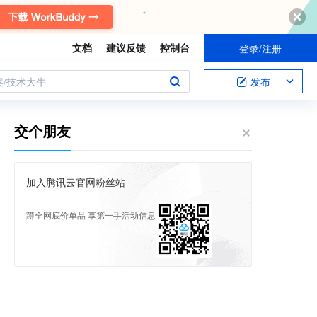
文档
建议反馈
控制台
登录/注册
案/技术大牛
发布
交个朋友
加入腾讯云官网粉丝站
蹲全网底价单品 享第一手活动信息