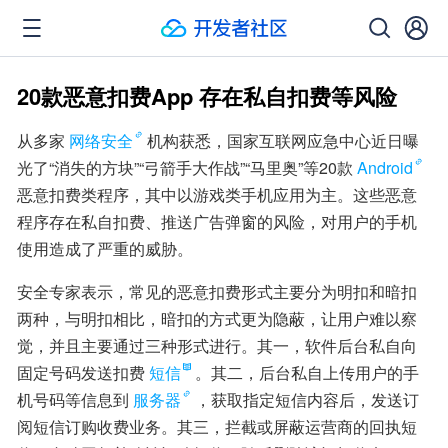
20款恶意扣费App 存在私自扣费等风险
从多家
网络安全
机构获悉，国家互联网应急中心近日曝
光了“消失的方块”“弓箭手大作战”“马里奥”等20款
Android
恶意扣费类程序，其中以游戏类手机应用为主。这些恶意
程序存在私自扣费、推送广告弹窗的风险，对用户的手机
使用造成了严重的威胁。
安全专家表示，常见的恶意扣费形式主要分为明扣和暗扣
两种，与明扣相比，暗扣的方式更为隐蔽，让用户难以察
觉，并且主要通过三种形式进行。其一，软件后台私自向
固定号码发送扣费
短信
。其二，后台私自上传用户的手
机号码等信息到
服务器
，获取指定短信内容后，发送订
阅短信订购收费业务。其三，拦截或屏蔽运营商的回执短