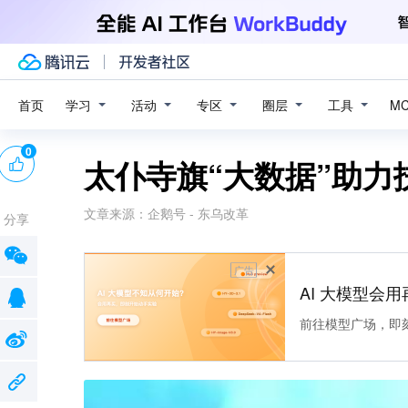
学习
活动
专区
圈层
工具
首页
M
0
太仆寺旗“大数据”助力
文章来源：
企鹅号 - 东乌改革
分享
广告
AI 大模型会用
前往模型广场，即