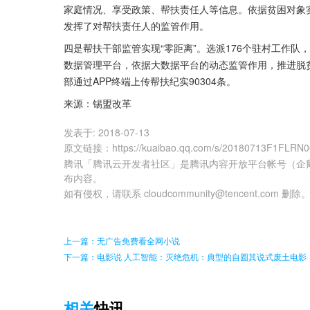
家庭情况、享受政策、帮扶责任人等信息。依据贫困对象
发挥了对帮扶责任人的监管作用。
四是帮扶干部监管实现“零距离”。选派176个驻村工作队
数据管理平台，依据大数据平台的动态监管作用，推进脱贫
部通过APP终端上传帮扶纪实90304条。
来源：锡盟改革
发表于:
2018-07-13
原文链接
：
https://kuaibao.qq.com/s/20180713F1FLRN
腾讯「腾讯云开发者社区」是腾讯内容开放平台帐号（企
布内容。
如有侵权，请联系 cloudcommunity@tencent.com 删除
上一篇：无广告免费看全网小说
下一篇：电影说 人工智能：灭绝危机：典型的自圆其说式废土电影
相关
快讯