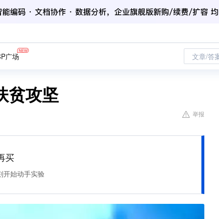
CP广场
文章/答
扶贫攻坚
举报
再买
刻开始动手实验