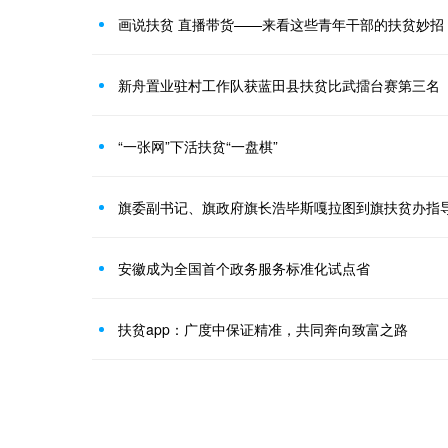
画说扶贫 直播带货——来看这些青年干部的扶贫妙招
新舟置业驻村工作队获蓝田县扶贫比武擂台赛第三名
“一张网”下活扶贫“一盘棋”
旗委副书记、旗政府旗长浩毕斯嘎拉图到旗扶贫办指
安徽成为全国首个政务服务标准化试点省
扶贫app：广度中保证精准，共同奔向致富之路