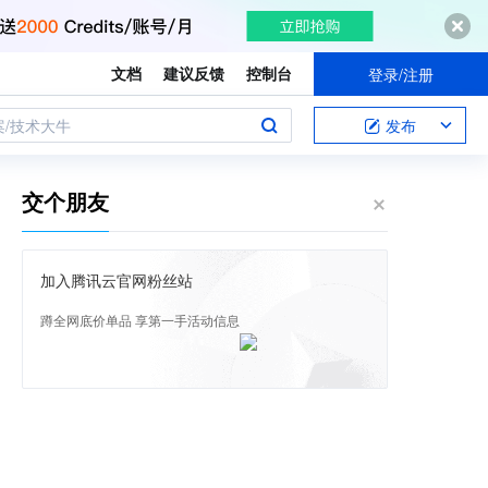
文档
建议反馈
控制台
登录/注册
案/技术大牛
发布
交个朋友
加入腾讯云官网粉丝站
蹲全网底价单品 享第一手活动信息