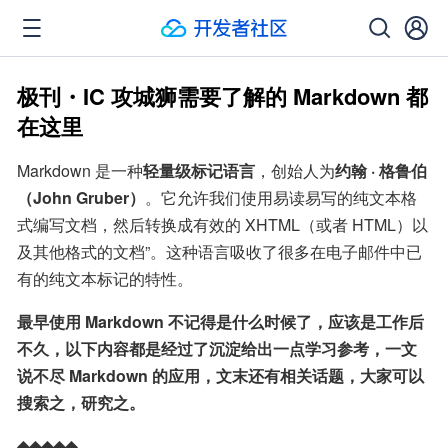
极刊・IC 攻城狮需要了解的 Markdown 都
在这里
Markdown 是一种
轻量级标记语言
，创始人为
约翰 · 格鲁伯
（John Gruber）
。它允许我们使用易读易写的纯文本格
式编写文档，然后转换成有效的 XHTML（或者 HTML）以
及其他格式的文档”。这种语言吸收了很多在电子邮件中已
有的纯文本标记的特性。
最早使用 Markdown 不记得是什么时候了，应该是工作后
不久，以下内容都是经过了沉淀给出一点学习参考，一文
说不尽 Markdown 的应用，文末还有相关话题，大家可以
搜索之，研究之。
◆◆◆◆◆