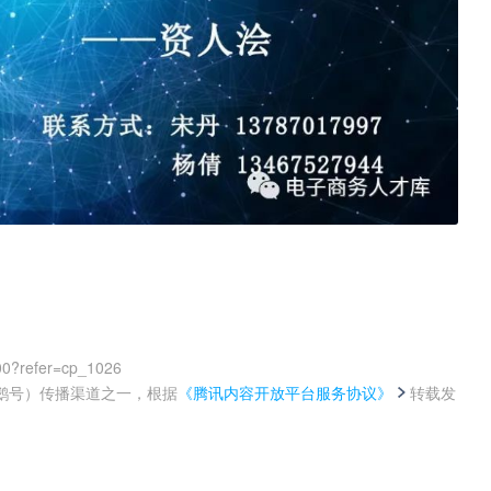
00?refer=cp_1026
鹅号）传播渠道之一，根据
《腾讯内容开放平台服务协议》
转载发
。