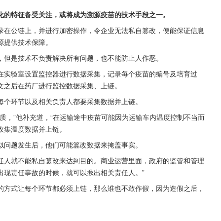
化的特征备受关注，或将成为溯源疫苗的技术手段之一。
录在公链上，并进行加密操作，令企业无法私自篡改，便能保证信息
源提供技术保障。
，但是技术不负责解决所有问题，也不能防止人作恶。
在实验室设置监控器进行数据采集，记录每个疫苗的编号及培育过
文之后在药厂进行监控数据采集、上链。
每个环节以及相关负责人都要采集数据并上链。
质，”他补充道，“在运输途中疫苗可能因为运输车内温度控制不当而
收集温度数据并上链。
似问题发生后，他们可能篡改数据来掩盖事实。
任人就不能私自篡改来达到目的。商业运营里面，政府的监管和管理
出现责任事故的时候，就可以揪出相关责任人。”
的方式让每个环节都必须上链，那么谁也不敢作假，因为造假之后，