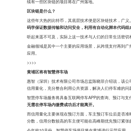
续有一些区块链的项目将在广州落地。
区块链是什么？
这些年大热的比特币，其底层技术便是区块链技术，广义
码学保证数据传输和访问安全，利用有自动化脚本代码组
听起来遥不可及，实际上这一技术与人们的日常生活密切
金融领域是其中一个主要的应用场景，从跨境支付再到广州
应用。
>>>>
黄埔区将有智慧停车场
惠智（深圳）技术有限公司市场总监陈晓菲介绍说，该公
信用量化，充分整合利用公共资源，解决人们停车难的问
智慧停车场服务将具备互联网停车APP的查询、预订与支
无需在停车场内缴费成功后才能离开。
而信用量化主要体现在预订方面，车主预订车位后是否准
分数，信用分数较高的车主便可能在高峰期优先预订紧张
今年的10月份，智慧停车场项目将在黄埔进行示范应用。