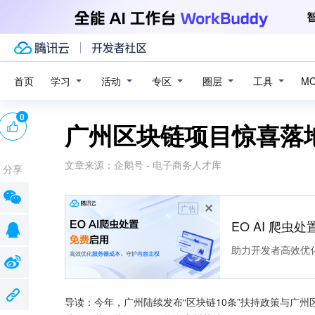
学习
活动
专区
圈层
工具
首页
M
0
广州区块链项目惊喜落
文章来源：
企鹅号 - 电子商务人才库
分享
广告
EO AI 爬虫
助力开发者高效优
导读：今年，广州陆续发布“区块链10条”扶持政策与广