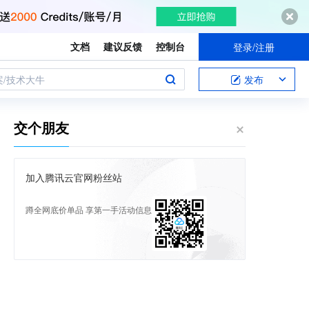
文档
建议反馈
控制台
登录/注册
案/技术大牛
发布
交个朋友
加入腾讯云官网粉丝站
蹲全网底价单品 享第一手活动信息