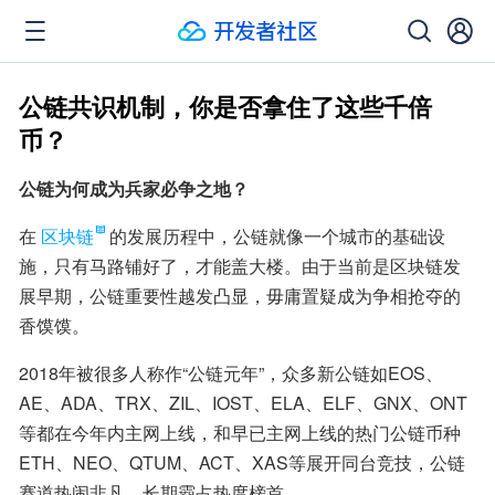
公链共识机制，你是否拿住了这些千倍
币？
公链为何成为兵家必争之地？
在
区块链
的发展历程中，公链就像一个城市的基础设
施，只有马路铺好了，才能盖大楼。由于当前是区块链发
展早期，公链重要性越发凸显，毋庸置疑成为争相抢夺的
香馍馍。
2018年被很多人称作“公链元年”，众多新公链如EOS、
AE、ADA、TRX、ZIL、IOST、ELA、ELF、GNX、ONT
等都在今年内主网上线，和早已主网上线的热门公链币种
ETH、NEO、QTUM、ACT、XAS等展开同台竞技，公链
赛道热闹非凡，长期霸占热度榜首。