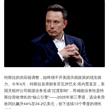
特斯拉的供应链调整，始终绕不开美国关税政策的现实推
力。今年4月，特斯拉首席财务官瓦伊巴夫·塔内贾直言，美
国关税对公司能源业务造成“过度影响”，而储能业务恰是特
斯拉营收增长的“核心引擎”——2025年第三季度，该业务营
收同比飙升44%至34.2亿美元，创下连续13个季度的增长