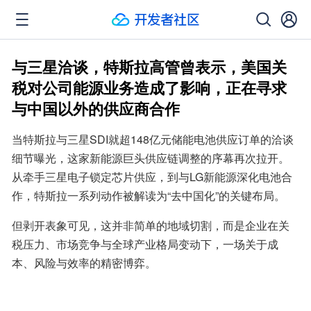
与三星洽谈，特斯拉高管曾表示，美国关
税对公司能源业务造成了影响，正在寻求
与中国以外的供应商合作
当特斯拉与三星SDI就超148亿元储能电池供应订单的洽谈
细节曝光，这家新能源巨头供应链调整的序幕再次拉开。
从牵手三星电子锁定芯片供应，到与LG新能源深化电池合
作，特斯拉一系列动作被解读为“去中国化”的关键布局。
但剥开表象可见，这并非简单的地域切割，而是企业在关
税压力、市场竞争与全球产业格局变动下，一场关于成
本、风险与效率的精密博弈。