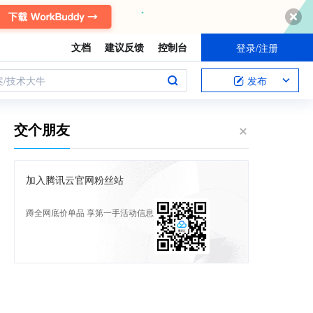
文档
建议反馈
控制台
登录/注册
案/技术大牛
发布
交个朋友
加入腾讯云官网粉丝站
蹲全网底价单品 享第一手活动信息