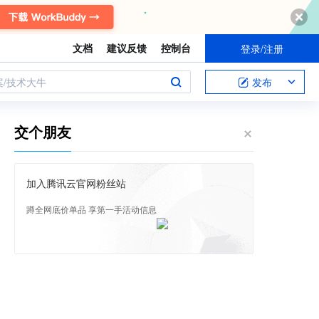
文档
建议反馈
控制台
登录/注册
案/技术大牛
发布
交个朋友
加入腾讯云官网粉丝站
蹲全网底价单品 享第一手活动信息