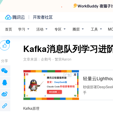
学习
活动
专区
圈层
工具
首页
M
0
Kafka消息队列学习
文章来源：
企鹅号 - 繁荣Aaron
分享
广告
轻量云Lightho
秒级部署DeepSee
手
Kafka原理