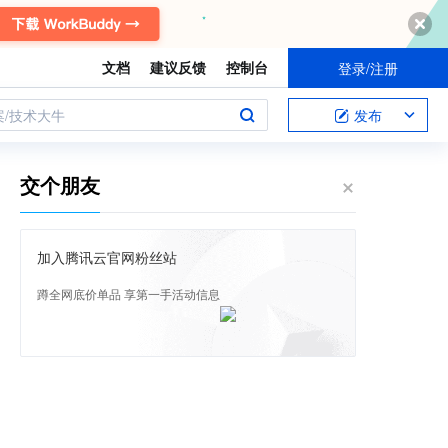
文档
建议反馈
控制台
登录/注册
案/技术大牛
发布
交个朋友
加入腾讯云官网粉丝站
蹲全网底价单品 享第一手活动信息