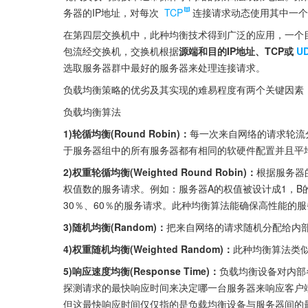
务器的IP地址，对每次 
TCP
连接请求动态使用其中一个
在第四层交换机中，此种均衡技术得到广泛的应用，一个
包流经交换机，交换机根据
源端和目的IP地址、TCP或
U
选取服务器群中最好的服务器来处理连接请求。
负载均衡策略的优劣及其实现的难易程度有两个关键因素
负载均衡算法
1)轮循均衡(Round Robin)：
每一次来自网络的请求轮流
于服务器组中的所有服务器都有相同的软硬件配置并且平
2)权重轮循均衡(Weighted Round Robin)：
根据服务器
权值数的服务请求。例如：服务器A的权值被设计成1，B的
30％、60％的服务请求。此种均衡算法能确保高性能的
3)随机均衡(Random)：
把来自网络的请求随机分配给内
4)权重随机均衡(Weighted Random)：
此种均衡算法类
5)响应速度均衡(Response Time)：
负载均衡设备对内部
探测请求的最快响应时间来决定哪一台服务器来响应客户
但这最快响应时间仅仅指的是负载均衡设备与服务器间的