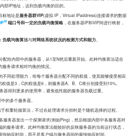
内部IP地址，达到负载均衡的目的。
目标地址是
服务器群VIP
(虚拟 IP，Virtual IPaddress)连接请求的数据
DP
端口号和一定的负载均衡策略
，在服务器IP和VIP间进行映射，
：负载均衡算法
与
对网络系统状况的检测方式和能力
。
分配给内部中的服务器，从1至N然后重新开始。此种均衡算法适合
均服务请求相对均衡的情况。
的不同处理能力，给每个服务器分配不同的权值，使其能够接受相应
权值是3，C的权值是6，则服务器A、B、C将分别接受到10%、
服务器得到更多的使用率，避免低性能的服务器负载过重。
部中的多个服务器。
似于权重轮循算法，不过在处理请求分担时是个随机选择的过程。
各服务器发出一个探测请求(例如Ping)，然后根据内部中各服务器对
端的服务请求。此种均衡算法能较好的反映服务器的当前运行状态，
最快响应时间，而不是客户端与服务器间的最快响应时间。