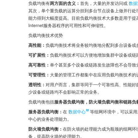
负载均衡有
两方面的含义：
首先，大量的并发访问或
数据
其次，单个重负载的运算分担到多台节点设备上做并行处
能力得到大幅度提高。目前负载均衡技术大多数是用于提高
Internet服务器程序的可用性和可伸缩性。
负载均衡技术优势
高性能：
负载均衡技术将业务较均衡地分配到多台设备或
可扩展性：
负载均衡技术可以方便地增加集群中设备或链
高可靠性：
单个甚至多个设备或链路发生故障也不会导致
可管理性：
大量的管理工作都集中在应用负载均衡技术的
透明性：
对用户而言，集群等同于一个可靠性高、性能好
少设备或链路均不会影响正常的业务。
负载均衡包括
服务器负载均衡，防火墙负载均衡和链路负
服务器负载均衡：
在
数据中心
等组网环境中，可以采用
中心的业务处理能力。
防火墙负载均衡：
在防火墙的处理能力成为瓶颈的组网环
备，提高防火墙的处理能力。