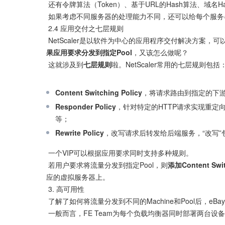
 还有令牌算法（Token）、基于URL的Hash算法、域名Hash算法等，不作详述。

 如果考虑不同服务器的处理能力不同，还可以给每个服务器分配不同权值，通过设置比率调整调度机率。

 2.4 应用交付之七层规则

 NetScaler是以软件为中心的应用程序交付解决方
果应用要求分发到指定Pool
，又该怎么做呢？

 这就涉及到
七层规则
啦。NetScaler常用的七层规则包括：
Content Switching Policy
，将请求路由到指定的下游P
Responder Policy
，针对特定的HTTP请求实现重定向（HT
等；
Rewrite Policy
，改写请求后转发给后端服务，“改写”包括
 一个VIP可以根据应用要求同时支持多种规则。

 若用户要求将流量分发到指定Pool，则
添加Content Swit
应的虚拟服务器上。

 3. 高可用性

 了解了如何将流量分发到不同的Machine和Pool后，eBay
 一般而言，FE Team为每个负载均衡器同时部署两台设备。
