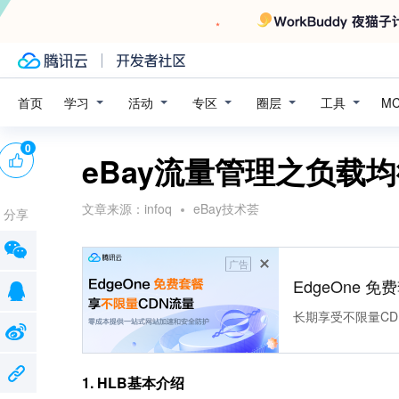
学习
活动
专区
圈层
工具
首页
M
0
eBay流量管理之负载
文章来源：
infoq
eBay技术荟
分享
广告
EdgeOne 
长期享受不限量CD
1. HLB基本介绍