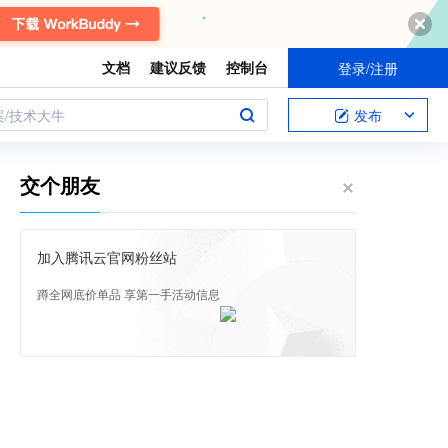
文档
建议反馈
控制台
登录/注册
案/技术大牛
发布
交个朋友
加入腾讯云官网粉丝站
蹲全网底价单品 享第一手活动信息