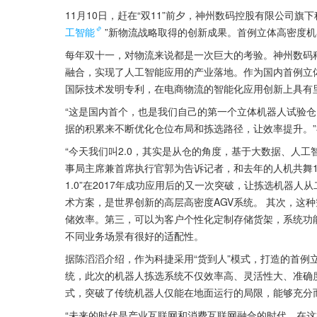
11月10日，赶在“双11”前夕，神州数码控股有限公司旗下
工智能
”新物流战略取得的创新成果。首例立体高密度
每年双十一，对物流来说都是一次巨大的考验。神州数码科捷
融合，实现了人工智能应用的产业落地。作为国内首例立
国际技术发明专利，在电商物流的智能化应用创新上具有
“这是国内首个，也是我们自己的第一个立体机器人试验
据的积累来不断优化仓位布局和拣选路径，让效率提升。
“今天我们叫2.0，其实是从仓的角度，基于大数据、人
事局主席兼首席执行官郭为告诉记者，和去年的人机共舞1.
1.0”在2017年成功应用后的又一次突破，让拣选机器
术方案，是世界创新的高层高密度AGV系统。 其次，这
储效率。第三，可以为客户个性化定制存储货架，系统功
不同业务场景有很好的适配性。
据陈滔滔介绍，作为科捷采用“货到人”模式，打造的首例
统，此次的机器人拣选系统不仅效率高、灵活性大、准确
式，突破了传统机器人仅能在地面运行的局限，能够充分
“未来的时代是产业互联网和消费互联网融合的时代，在