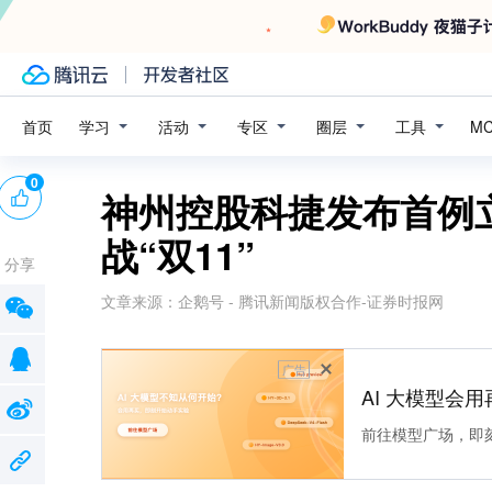
学习
活动
专区
圈层
工具
首页
M
0
神州控股科捷发布首例
战“双11”
分享
文章来源：
企鹅号 - 腾讯新闻版权合作-证券时报网
广告
AI 大模型会用
前往模型广场，即