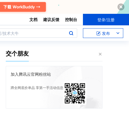
文档
建议反馈
控制台
登录/注册
案/技术大牛
发布
交个朋友
加入腾讯云官网粉丝站
蹲全网底价单品 享第一手活动信息