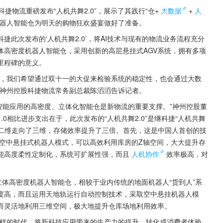
科捷物流重磅发布“人机共舞2.0”，展示了其践行“仓+
大数据
+
人
机器人智能仓为明天的购物狂欢盛宴做好了准备。
此次发布的‘人机共舞2.0’，将AI技术与现有的物流业务流程充分
体高密度机器人智能仓，采用创新的高层悬挂式AGV系统，拥有多项
里程碑的意义。
仓，我们希望通过双十一的大促来检验系统的稳定性，也会通过大数
”神州控股科捷物流常务副总裁陈滔滔告诉记者。
工智能应用的高密度、立体化智能仓是新物流的重要支撑。”神州控股董
0相比进步支出在于，此次发布的“人机共舞2.0”是继科捷“人机共舞
人从二维走向了三维，存储效率提升了三倍。首先，这是中国人首创的技
种空中悬挂式机器人模式，可以高效利用库房的Z轴空间，大大提升存
能高度柔性定制化，系统可扩展性强，而且
人机协作
效率极高，对
立体高密度机器人智能仓，相较于业内传统的地面机器人“货到人”系
度高，而且运用天地轨运行自动控制技术，采取空中悬挂机器人模
而灵活地利用三维空间，极大地提升仓库场地利用效率。
这样的时代，将新科技应用带来的生产力的提升，转化成消费者体验