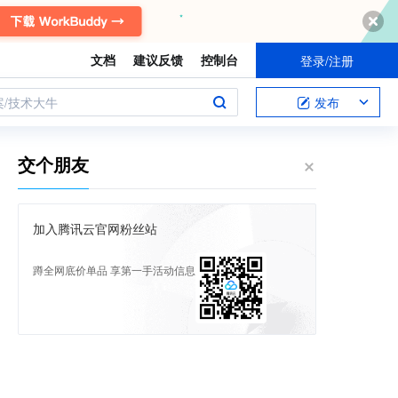
文档
建议反馈
控制台
登录/注册
案/技术大牛
发布
交个朋友
加入腾讯云官网粉丝站
蹲全网底价单品 享第一手活动信息