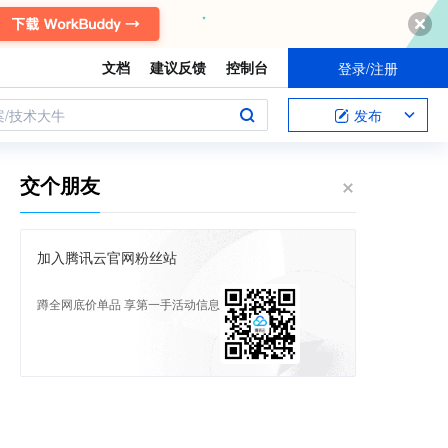
文档
建议反馈
控制台
登录/注册
案/技术大牛
发布
交个朋友
加入腾讯云官网粉丝站
蹲全网底价单品 享第一手活动信息