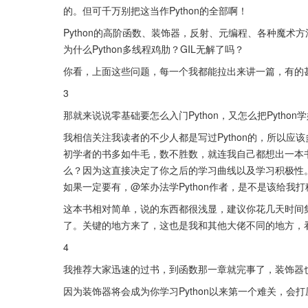
的。但可千万别把这当作Python的全部啊！
Python的高阶函数、装饰器，反射、元编程、各种魔术方法，
为什么Python多线程鸡肋？GIL无解了吗？
你看，上面这些问题，每一个我都能拉出来讲一篇，有的甚至
3
那就来说说零基础要怎么入门Python，又怎么把Python
我相信关注我读者的不少人都是写过Python的，所以应该多
初学者的书多如牛毛，数不胜数，就连我自己都想出一本
么？因为这直接决定了你之后的学习曲线以及学习积极性。
如果一定要有，@笨办法学Python作者，是不是该给我
这本书相对简单，说的东西都很浅显，建议你花几天时间
了。关键的地方来了，这也是我和其他大佬不同的地方，
4
我推荐大家迅速的过书，到函数那一章就完事了，装饰器
因为装饰器将会成为你学习Python以来第一个难关，会