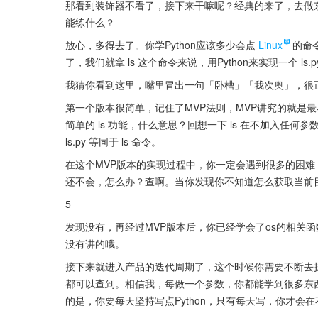
那看到装饰器不看了，接下来干嘛呢？经典的来了，去做
能练什么？
放心，多得去了。你学Python应该多少会点
Linux
的命
了，我们就拿 ls 这个命令来说，用Python来实现一个 ls.
我猜你看到这里，嘴里冒出一句「卧槽」「我次奥」，很
第一个版本很简单，记住了MVP法则，MVP讲究的就是最
简单的 ls 功能，什么意思？回想一下 ls 在不加入任何参
ls.py 等同于 ls 命令。
在这个MVP版本的实现过程中，你一定会遇到很多的困
还不会，怎么办？查啊。当你发现你不知道怎么获取当前
5
发现没有，再经过MVP版本后，你已经学会了os的相关
没有讲的哦。
接下来就进入产品的迭代周期了，这个时候你需要不断去扩展
都可以查到。相信我，每做一个参数，你都能学到很多东
的是，你要每天坚持写点Python，只有每天写，你才会