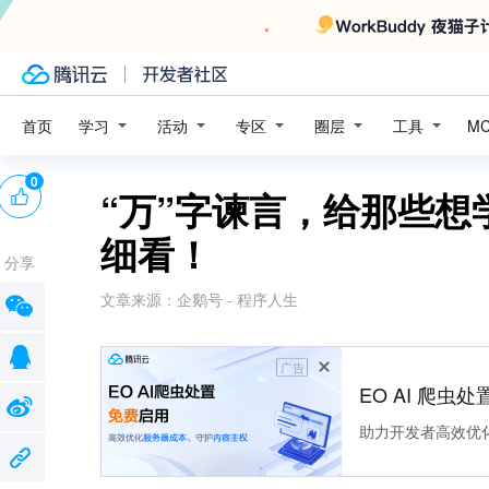
学习
活动
专区
圈层
工具
首页
M
0
“万”字谏言，给那些想学
细看！
分享
文章来源：
企鹅号 - 程序人生
广告
EO AI 爬虫
助力开发者高效优