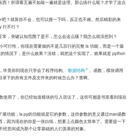
东西！所谓看五遍不如敲一遍就是这理。那么练什么呢？才学了这点
令吧？就算你不会，也可以搜一下吗，反正也不难。然后精彩的来
py 行不行？
正常，突破认知范围了是不，怎么会这么骚？我怎么就没想到？
小可行性，你现在需要做的不是几百行的完整 ls 功能，而是一个最
数的情况下，是什么效果？没错，就把这个实现了。效果就是 python 
难，毕竟你到现在只学会了程序结构、
数据结构
、函数，模块调用
目录下的所有文件及文件夹的时候怎么办？查啊。
函数使用了，你已经知道模块的引入语法了，这些可都是书里看到现在
功能，ls.py的功能就是它的参数，这些参数的意义通过man函数
西，因为现在的你是一张白纸，想要上点颜色太简单了。需要提一下
在不经意间成为那个让零基础的人们羡慕的对象。