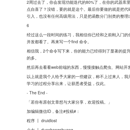
2周过去了，你会发现功能迭代的80%了，在你的武器库里又多了
点自喜了？没错，要的就是这个。最后你要做的就是把代码
引入，也没有任何高级用法，只是把函数分门别类的整理
6
经过这么一段时间的练习，我相信你已经和之前刚入门的
并发都看了。再来写一个find 命令。
相信我，2个命令写下来，你的能力已经得到了显著的提
的多。
然后再去看看web前端的东西，慢慢接触点爬虫、网站开
以上就是我个人给予大家的一些建议，称不上过来人，我
学习的过程分享出来，让获悉者受益，仅此。
- The End -
「若你有原创文章想与大家分享，欢迎投稿。」
加编辑微信ID，备注#投稿#：
程序 丨 druidlost
小七 丨 duoshangshuang