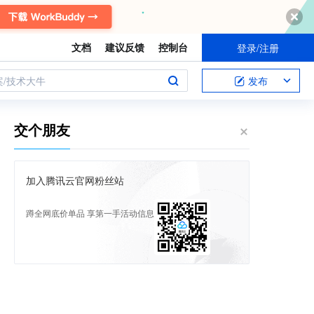
文档
建议反馈
控制台
登录/注册
案/技术大牛
发布
交个朋友
加入腾讯云官网粉丝站
蹲全网底价单品 享第一手活动信息