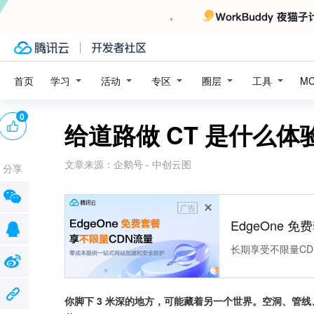
学习
活动
专区
圈层
工具
首页
M
0
给道路做 CT 是什么
文章来源：
企鹅号 - 中创云图
分享
广告
EdgeOne 
长期享受不限量CD
你脚下 3 米深的地方，可能藏着另一个世界。空洞、管