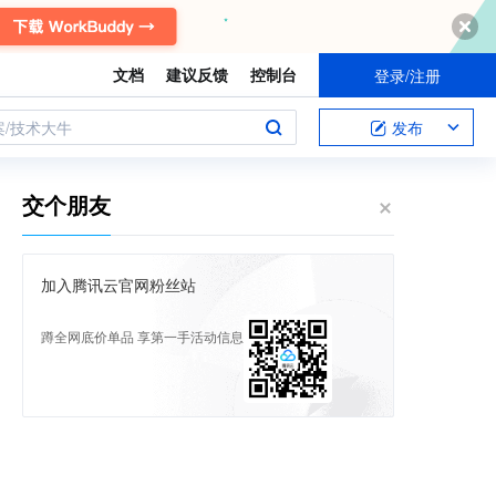
文档
建议反馈
控制台
登录/注册
案/技术大牛
发布
交个朋友
加入腾讯云官网粉丝站
蹲全网底价单品 享第一手活动信息