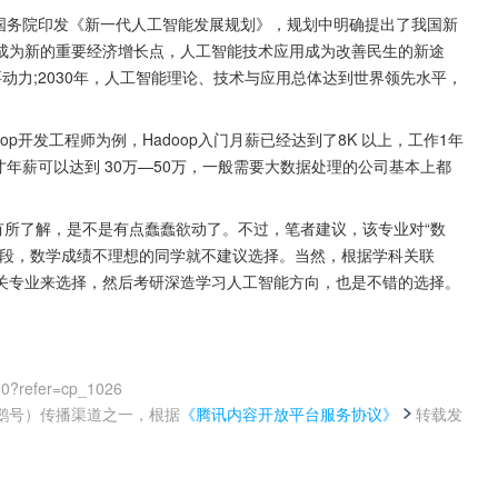
，国务院印发《新一代人工智能发展规划》，规划中明确提出了我国新
产业成为新的重要经济增长点，人工智能技术应用成为改善民生的新途
要动力;2030年，人工智能理论、技术与应用总体达到世界领先水平，
p开发工程师为例，Hadoop入门月薪已经达到了8K 以上，工作1年
op人才年薪可以达到 30万—50万，一般需要大数据处理的公司基本上都
有所了解，是不是有点蠢蠢欲动了。不过，笔者建议，该专业对“数
阶段，数学成绩不理想的同学就不建议选择。当然，根据学科关联
关专业来选择，然后考研深造学习人工智能方向，也是不错的选择。
00?refer=cp_1026
鹅号）传播渠道之一，根据
《腾讯内容开放平台服务协议》
转载发
。