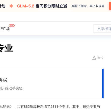
CP广场
文章/答
专业
举报
再买
刻开始动手实验
批结果》，共有862所高校新增了2311个专业。其中，最热专业当