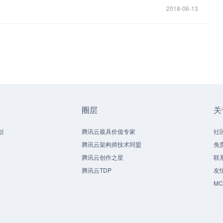
2018-06-13
圈层
关
划
腾讯云最具价值专家
社
腾讯云架构师技术同盟
免
腾讯云创作之星
联
腾讯云TDP
友
M