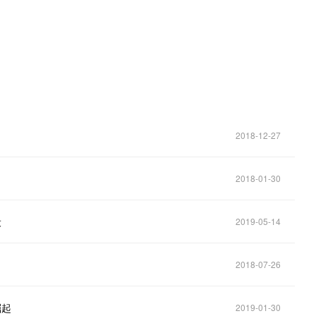
2018-12-27
2018-01-30
设
2019-05-14
2018-07-26
崛起
2019-01-30