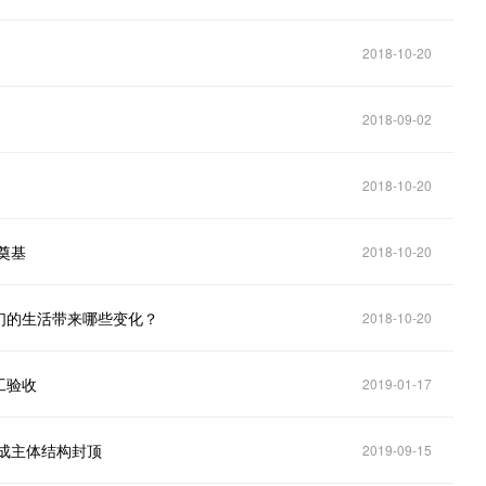
2018-10-20
2018-09-02
2018-10-20
奠基
2018-10-20
们的生活带来哪些变化？
2018-10-20
工验收
2019-01-17
完成主体结构封顶
2019-09-15