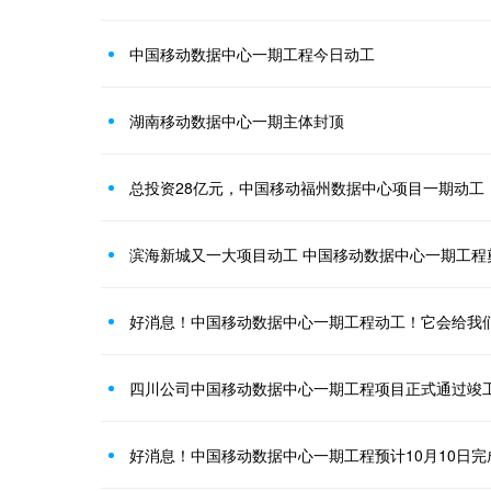
中国移动数据中心一期工程今日动工
湖南移动数据中心一期主体封顶
总投资28亿元，中国移动福州数据中心项目一期动工
滨海新城又一大项目动工 中国移动数据中心一期工程
好消息！中国移动数据中心一期工程动工！它会给我
四川公司中国移动数据中心一期工程项目正式通过竣
好消息！中国移动数据中心一期工程预计10月10日