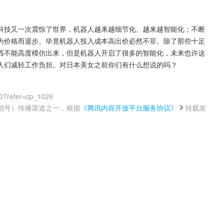
科技又一次震惊了世界，机器人越来越细节化、越来越智能化；不断
为价格而退步。毕竟机器人投入成本高出价必然不菲。除了那些十足
西不能高度模仿出来，但是机器人开启了很多的智能化，未来也许这
人们减轻工作负担。对日本美女之前你们有什么想说的吗？
0?refer=cp_1026
鹅号）传播渠道之一，根据
《腾讯内容开放平台服务协议》
转载发
。