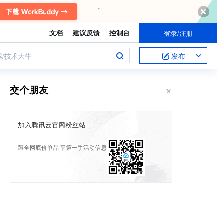
文档
建议反馈
控制台
登录/注册
案/技术大牛
发布
交个朋友
加入腾讯云官网粉丝站
蹲全网底价单品 享第一手活动信息