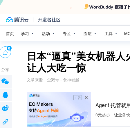
学习
活动
专区
圈层
工具
首页
M
0
日本“逼真”美女机器人
让人大吃一惊
分享
文章来源：
企鹅号 - 食神崛起
广告
Agent 托管就用
0元起步，让业务快速拥