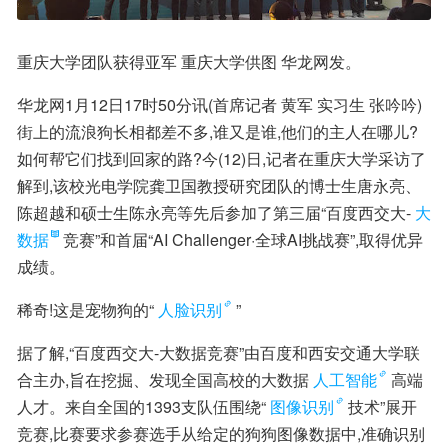
重庆大学团队获得亚军 重庆大学供图 华龙网发。
华龙网1月12日17时50分讯(首席记者 黄军 实习生 张吟吟)
街上的流浪狗长相都差不多,谁又是谁,他们的主人在哪儿?
如何帮它们找到回家的路?今(12)日,记者在重庆大学采访了
解到,该校光电学院龚卫国教授研究团队的博士生唐永亮、
陈超越和硕士生陈永亮等先后参加了第三届“百度西交大-
大
数据
竞赛”和首届“AI Challenger·全球AI挑战赛”,取得优异
成绩。
稀奇!这是宠物狗的“
人脸识别
”
据了解,“百度西交大-大数据竞赛”由百度和西安交通大学联
合主办,旨在挖掘、发现全国高校的大数据
人工智能
高端
人才。来自全国的1393支队伍围绕“
图像识别
技术”展开
竞赛,比赛要求参赛选手从给定的狗狗图像数据中,准确识别