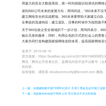
用庞大的安全大数据系统，第一时间就能识别潜伏的网络
谈到360公司未来的发展方向，周鸿祎说，“360未来
建立网络安全的实战靶场。360未来要帮助大家建立白队
全事故的迅速响应；建立蓝队，没事的时候作为假想敌不
关于360在政企安全领域的下一步计划，周鸿祎表示，3
输出无形的服务，同时，利用众包的方式把社会上的黑客力
大家共同打造构建国家级网络攻防体系，提高国家网络安
发表于:
2019-08-19
原文链接
：
https://kuaibao.qq.com/s/20190819A0EMDL
腾讯「腾讯云开发者社区」是腾讯内容开放平台帐号（企
布内容。
如有侵权，请联系 cloudcommunity@tencent.com 删除
上一篇：央视摄制新中国70周年纪录片 天津工博会见证中国工业新
下一篇：消息称Airbnb拟于明年上市 官方表示不关注时间表