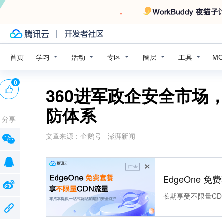
学习
活动
专区
圈层
工具
首页
M
0
360进军政企安全市场
防体系
分享
文章来源：
企鹅号 - 澎湃新闻
广告
EdgeOne 
长期享受不限量CD