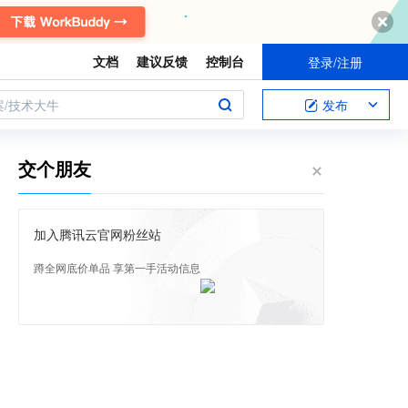
文档
建议反馈
控制台
登录/注册
案/技术大牛
发布
交个朋友
加入腾讯云官网粉丝站
蹲全网底价单品 享第一手活动信息