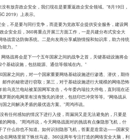
从来没有放弃政企安全，我们现在是要重返政企安全领域。”8月19日，
C 2019）上表示。
安全，不是要与同行竞争，而是要为党政军企提供安全服务，建设网
政企安全后，360将重点开展三方面工作，一是共建分布式安全大
网络战雷达防御系统。二是向友商分享威胁情报和知识库，助力传统
合能力。”
，网络战将会是下一个五年国家之间的战争之首，关键基础设施将会
12个基础设施，包括能源、通信等领域在内。”
和国家之间的，对一个国家重要网络基础设施进行渗透、潜伏，期待
、邮件的秘密进行窃取；第三，对于基础设施进行大规模的网络恐怖
年前乌克兰电站被某国网军攻击，今年委内瑞拉大停电，直到现在还
俄罗斯的电网里有没有预先的潜伏，包括印巴冲突等等。“网络战从
与国之间解决矛盾的最优选方案。”周鸿祎说。
在没有任何感知的情况下进行入侵，而漏洞又是无法避免的，只要是
破的网络。”周鸿祎说，今天网络战面对的挑战有点像隐形飞机，什
干了什么你也不知道。如何识别隐形飞机，答案是造雷达——国家安
会在网络里留下蛛丝马迹。360这两年专注打造的网络安全大脑，利