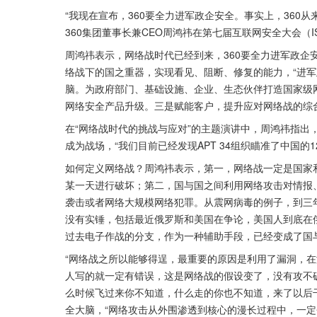
“我现在宣布，360要全力进军政企安全。事实上，360
360集团董事长兼CEO周鸿祎在第七届互联网安全大会（IS
周鸿祎表示，网络战时代已经到来，360要全力进军政企
络战下的国之重器，实现看见、阻断、修复的能力，“进军
脑。为政府部门、基础设施、企业、生态伙伴打造国家级
网络安全产品升级。三是赋能客户，提升应对网络战的综
在“网络战时代的挑战与应对”的主题演讲中，周鸿祎指出
成为战场，“我们目前已经发现APT 34组织瞄准了中国的
如何定义网络战？周鸿祎表示，第一，网络战一定是国家
某一天进行破坏；第二，国与国之间利用网络攻击对情报
袭击或者网络大规模网络犯罪。从震网病毒的例子，到三
没有实锤，包括最近俄罗斯和美国在争论，美国人到底在
过去电子作战的分支，作为一种辅助手段，已经变成了国
“网络战之所以能够得逞，最重要的原因是利用了漏洞，
人写的就一定有错误，这是网络战的假设变了，没有攻不
么时候飞过来你不知道，什么走的你也不知道，来了以后
全大脑，“网络攻击从外围渗透到核心的漫长过程中，一定