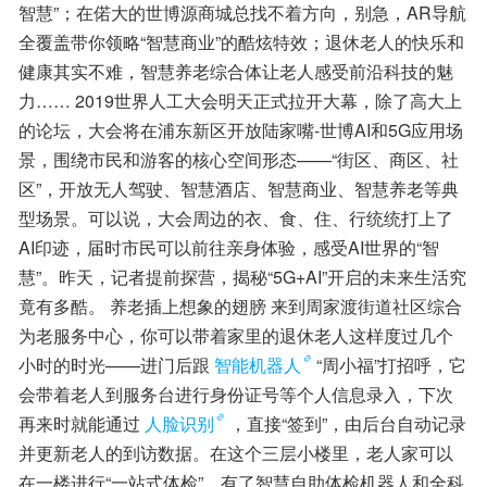
智慧”；在偌大的世博源商城总找不着方向，别急，AR导航
全覆盖带你领略“智慧商业”的酷炫特效；退休老人的快乐和
健康其实不难，智慧养老综合体让老人感受前沿科技的魅
力…… 2019世界人工大会明天正式拉开大幕，除了高大上
的论坛，大会将在浦东新区开放陆家嘴-世博AI和5G应用场
景，围绕市民和游客的核心空间形态——“街区、商区、社
区”，开放无人驾驶、智慧酒店、智慧商业、智慧养老等典
型场景。可以说，大会周边的衣、食、住、行统统打上了
AI印迹，届时市民可以前往亲身体验，感受AI世界的“智
慧”。昨天，记者提前探营，揭秘“5G+AI”开启的未来生活究
竟有多酷。 养老插上想象的翅膀 来到周家渡街道社区综合
为老服务中心，你可以带着家里的退休老人这样度过几个
小时的时光——进门后跟
智能机器人
“周小福”打招呼，它
会带着老人到服务台进行身份证号等个人信息录入，下次
再来时就能通过
人脸识别
，直接“签到”，由后台自动记录
并更新老人的到访数据。在这个三层小楼里，老人家可以
在一楼进行“一站式体检”。有了智慧自助体检机器人和全科