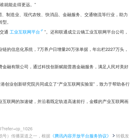
谁就能走得更远。”
集团、制造业、现代农牧、快消品、金融服务、交通物流等行业，助力
转型。
交通
工业互联网平台
”。还和联通成立云镝工业互联网平台公司，
链的信息化系统，7万养户日增量20万张单据，年出栏2227万头，
费金融有限公司，通过科技创新赋能普惠金融服务，满足人民对美好
港创业创新研究院共同成立了“产业互联网实验室”，致力于帮助各行
业互联网的加速键，并沿着既定轨道高速前行，金蝶的产业互联网画
0?refer=cp_1026
鹅号）传播渠道之一，根据
《腾讯内容开放平台服务协议》
转载发