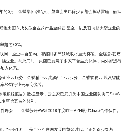
每年的5月，金蝶集团创始人、董事会主席徐少春都会挥动雷锤，砸掉
随后推出面向成长型企业的产品金蝶云·星空，以及面向超大型企业的
费率超过90%。
联网、企业中台架构、智能财务等领域取得重大突破。金蝶云·苍穹
00强企业。与此同时，集团已发展了多家平台生态伙伴，内外部运行
伴加入体系。
企业云服务—金蝶精斗云;电商行业云服务—金蝶管易云;以及智能
汽车经销行业云车商悦等。
件市场跟踪报告》数据显示，云之家已跃升为中国企业团队协同SaaS
第二名至第五名的总和。
伙伴峰会上，金蝶获评AWS 2019年度唯一APN最佳SaaS合作伙伴。
。“未来10年，是产业互联网发展的黄金时代。”正如徐少春所