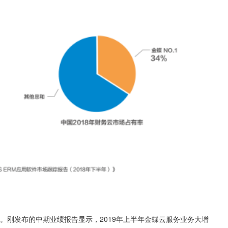
着。刚发布的中期业绩报告显示，2019年上半年金蝶云服务业务大增