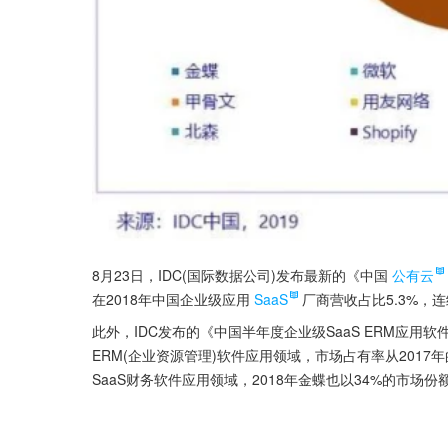
8月23日，IDC(国际数据公司)发布最新的《中国
公有云
在2018年中国企业级应用
SaaS
厂商营收占比5.3%，
此外，IDC发布的《中国半年度企业级SaaS ERM应用软件
ERM(企业资源管理)软件应用领域，市场占有率从2017年
SaaS财务软件应用领域，2018年金蝶也以34%的市场