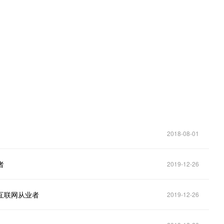
。
2018-08-01
者
2019-12-26
互联网从业者
2019-12-26