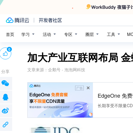
学习
活动
专区
圈层
工具
首页
M
0
加大产业互联网布局 金
文章来源：
企鹅号 - 泡泡网科技
分享
广告
EdgeOne 
长期享受不限量CD