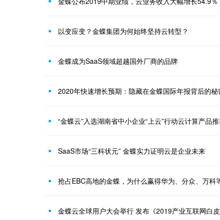
金蝶公布2019中期业绩，云业务收入大幅增长54.9％
以变应变？金蝶集团为何始终坚持云转型？
金蝶成为SaaS领域超越国外厂商的品牌
2020年快速增长预期：隐藏在金蝶国际年报背后的秘
“金蝶云”入选湖南省中小企业“上云”行动云计算产品推
SaaS市场“三科状元” 金蝶实力证明云是企业未来
抢占EBC高地的金蝶，为什么赢得华为、分众、万科
金蝶云全球用户大会举行 发布《2019产业互联网白