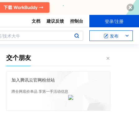
文档
建议反馈
控制台
登录/注册
案/技术大牛
发布
交个朋友
加入腾讯云官网粉丝站
蹲全网底价单品 享第一手活动信息