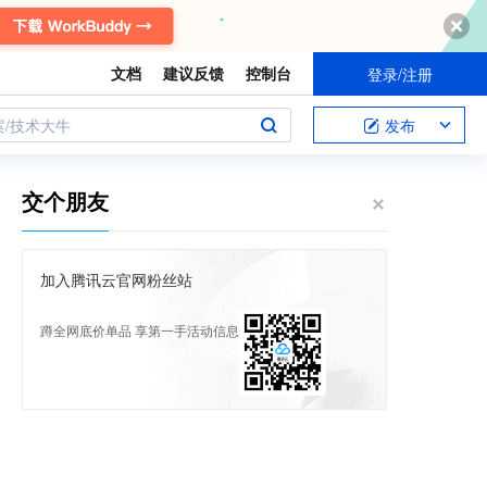
文档
建议反馈
控制台
登录/注册
案/技术大牛
发布
交个朋友
加入腾讯云官网粉丝站
蹲全网底价单品 享第一手活动信息