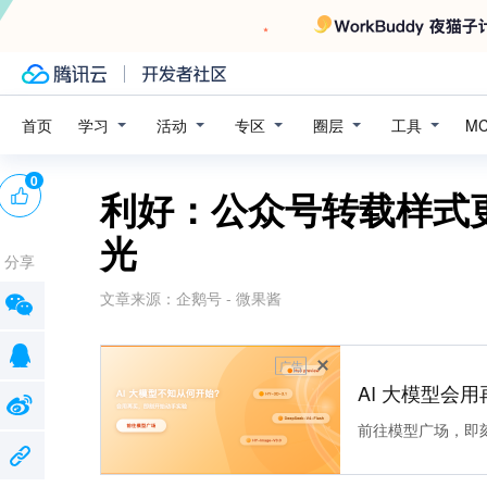
学习
活动
专区
圈层
工具
首页
M
0
利好：公众号转载样式
光
分享
文章来源：
企鹅号 - 微果酱
广告
AI 大模型会用
前往模型广场，即